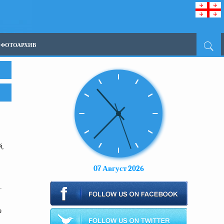
ФОТОАРХИВ
й,
07 Август 2026
.
е