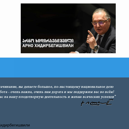
Хидирбегишвили