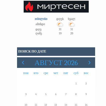
თბილისი
დღეს
ხვალ
ამინდი
დღე
31
31
ღამე
19
20
ПОИСК ПО ДАТЕ
АВГУСТ 2026
пон
вто
сре
чет
пят
суб
вос
1
2
3
4
5
6
7
8
9
10
11
12
13
14
15
16