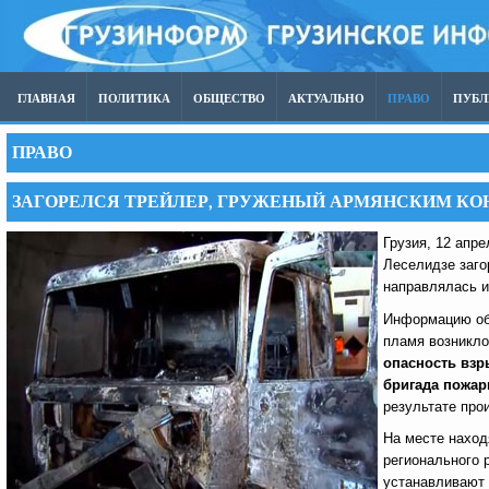
ГЛАВНАЯ
ПОЛИТИКА
ОБЩЕСТВО
АКТУАЛЬНО
ПРАВО
ПУБ
ПРАВО
ЗАГОРЕЛСЯ ТРЕЙЛЕР, ГРУЖЕНЫЙ АРМЯНСКИМ КО
Грузия, 12 апре
Леселидзе заго
направлялась и
Информацию об 
пламя возникло
опасность взр
бригада пожар
результате про
На месте наход
регионального 
устанавливают