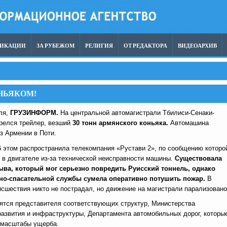
ЛИКАЦИИ
ЗА РУБЕЖОМ
РЕЛИГИЯ
ОТ РЕДАКТОРА
ВИДЕОАРХИВ
НЬЯКОМ!
ля,
ГРУЗИНФОРМ.
На центральной автомагистрали Тбилиси-Сенаки-
релся трейлер, везший
30 тонн армянского коньяка.
Автомашина
з Армении в Поти.
этом распространила телекомпания «Рустави 2», по сообщению которо
 в двигателе из-за технической неисправности машины.
Существовала
ыва, который мог серьезно повредить Руисский тоннель, однако
но-спасательной службы сумела оперативно потушить пожар.
В
исшествия никто не пострадал, но движение на магистрали парализовано
ятся представителя соответствующих структур, Министерства
развития и инфраструктуры, Департамента автомобильных дорог, которы
 масштабы ущерба.