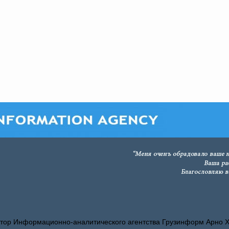
тор Информационно-аналитического агентства Грузинформ Арно 