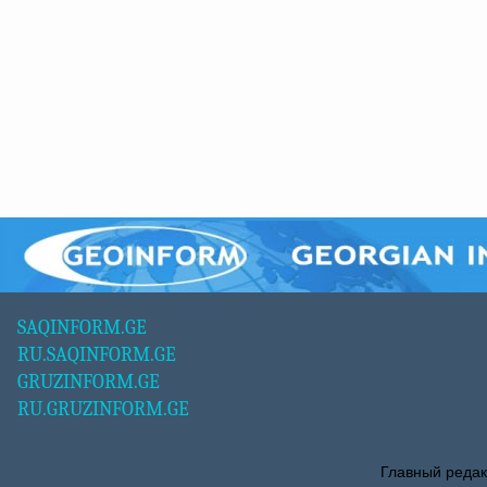
SAQINFORM.GE
RU.SAQINFORM.GE
GRUZINFORM.GE
RU.GRUZINFORM.GE
Главный редак