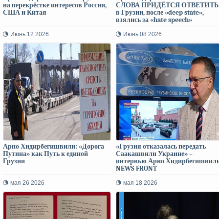
на перекрёстке интересов России,
СЛОВА ПРИДЁТСЯ ОТВЕТИТЬ 
США и Китая
в Грузии, после «deep state»,
взялись за «hate speech»
Июнь 12 2026
Июнь 08 2026
Арно Хидирбегишвили: «Дорога
«Грузия отказалась передать
Путина» как Путь к единой
Саакашвили Украине» –
Грузии
интервью Арно Хидирбегишвил
NEWS FRONT
мая 26 2026
мая 18 2026