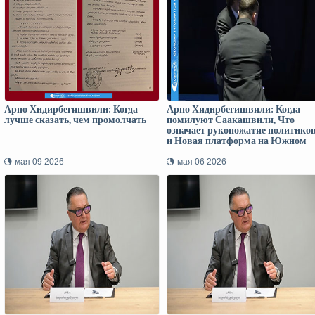
Арно Хидирбегишвили: Когда
Арно Хидирбегишвили: Когда
лучше сказать, чем промолчать
помилуют Саакашвили, Что
означает рукопожатие политико
и Новая платформа на Южном
Кавказе
мая 09 2026
мая 06 2026