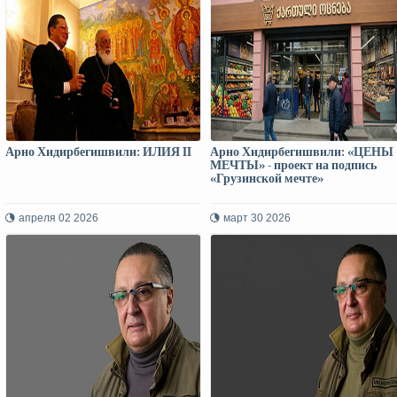
Арно Хидирбегишвили: ИЛИЯ II
Арно Хидирбегишвили: «ЦЕНЫ
МЕЧТЫ» - проект на подпись
«Грузинской мечте»
апреля 02 2026
март 30 2026