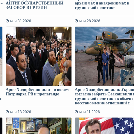
–
АНТИГОСУДАРСТВЕННЫЙ
архаизмах и анахронизмах в
ЗАГОВОР В ГРУЗИИ
грузинской политике
мая 31 2026
мая 28 2026
Арно Хидирбегишвили – о новом
Арно Хидирбегишвили: Украи
Патриархе, PR и пропаганде
согласна забрать Саакашвили 
и
грузинской политики в обмен 
восстановление отношений с
Грузией
мая 13 2026
мая 11 2026