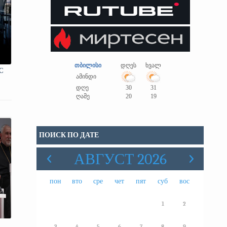
თბილისი
დღეს
ხვალ
С
ამინდი
დღე
30
31
ღამე
20
19
ПОИСК ПО ДАТЕ
АВГУСТ 2026
пон
вто
сре
чет
пят
суб
вос
1
2
3
4
5
6
7
8
9