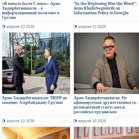
«В начале было Слово»: Арно
“In the Beginning Was the Word“:
Хидирбегишвили – о
Arno Khidirbegishvili on
информационной политике в
Information Policy in Georgia
Грузии
апреля 23 2026
апреля 23 2026
Арно Хидирбегишвили: TRIPP не
Арно Хидирбегишвили: Не
заменит Азербайджану Грузию
афишируемая дружественность -
релевантный статус-кво в
российско-грузинских
отношениях
апреля 10 2026
апреля 10 2026