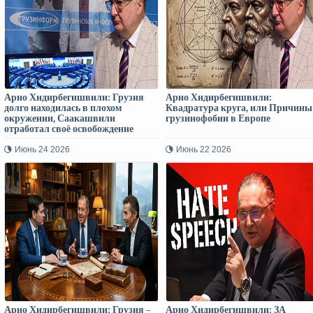
Арно Хидирбегишвили: Грузия
Арно Хидирбегишвили:
долго находилась в плохом
Квадратура круга, или Причины
окружении, Саакашвили
грузинофобии в Европе
отработал своё освобождение
Июнь 24 2026
Июнь 22 2026
Арно Хидирбегишвили: Грузия –
Арно Хидирбегишвили: ЗА