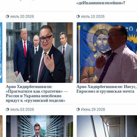
«деИванишвилизейшн»?
июль 20 2026
июль 10 2026
Арно Хидирбегишвили:
Арно Хидирбегишвили: Иисус,
«Прагматизм как стратегия» —
Евросоюз и грузинская мечта
Россия и Украина неизбежно
придут к «грузинской модели»
июль 03 2026
Июнь 29 2026