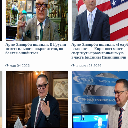
Арно Хидирбегишвили: В Грузии
Арно Хидирбегишвили: «Голу
хотят сильного покровителя, но
в законе» — Евросоюз хочет
в
боятся ошибиться
свергнуть проамериканскую
власть Бидзины Иванишвили
мая 04 2026
апреля 28 2026