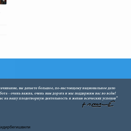
–
Хидирбегишвили