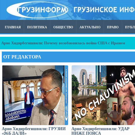
ГЛАВНАЯ
ПОЛИТИКА
ОБЩЕСТВО
АКТУАЛЬНО
ПРАВО
ПУБ
Арно Хидирбегишвили: ГРУЗИИ «26Б ДАЛИ»
ОТ РЕДАКТОРА
Арно Хидирбегишвили: ГРУЗИИ
Арно Хидирбегишвили: УДАР
«26Б ДАЛИ»
НИЖЕ ПОЯСА