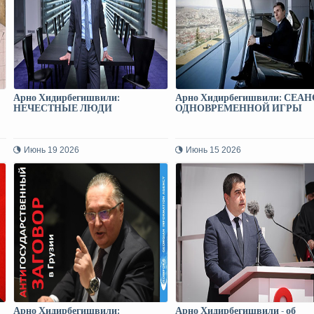
Арно Хидирбегишвили:
Арно Хидирбегишвили: СЕАН
НЕЧЕСТНЫЕ ЛЮДИ
ОДНОВРЕМЕННОЙ ИГРЫ
Июнь 19 2026
Июнь 15 2026
Арно Хидирбегишвили:
Арно Хидирбегишвили - об