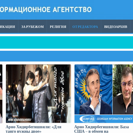
ЛИКАЦИИ
ЗА РУБЕЖОМ
РЕЛИГИЯ
ОТ РЕДАКТОРА
ВИДЕОАРХИВ
Арно Хидирбегишвили: «Для
Арно Хидирбегишвили: База
танго нужны двое»
США – в обмен на