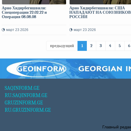
Арно Хидирбегишвили:
Арно Хидирбегишвили: США
Спецоперации 22.02.22 и
НАПАДАЮТ НА СОЮЗНИКОВ
Операция 08.08.08
РОССИИ
март 23 2026
март 23 2026
предыдущий
1
2
3
4
5
6
SAQINFORM.GE
RU.SAQINFORM.GE
GRUZINFORM.GE
RU.GRUZINFORM.GE
Главный редак