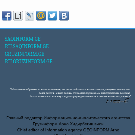
SAQINFORM.GE
RU.SAQINFORM.GE
GRUZINFORM.GE
RU.GRUZINFORM.GE
Главный редактор Информационно-аналитического агентства
Грузинформ Арно Хидирбегишвили
Chief editor of Information agency GEOINFORM Arno