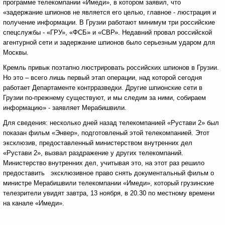
программе телекомпании «Имеди», в котором заявил, что
«задержание шпионов не является его целью, главное - люстрация и
получение информации. В Грузии работают минимум три российские
спецслужбы - «ГРУ», «ФСБ» и «СВР». Недавний провал российской
агентурной сети и задержание шпионов было серьезным ударом для
Москвы.
Кремль привык поэтапно люстрировать российских шпионов в Грузии.
Но это – всего лишь первый этап операции, над которой сегодня
работает Департаменте контрразведки. Другие шпионские сети в
Грузии по-прежнему существуют, и мы следим за ними, собираем
информацию» - заявляет Мерабишвили.
Для сведения: несколько дней назад телекомпанией «Рустави 2» был
показан фильм «Энвер», подготовленый этой телекомпанией. Этот
эксклюзив, предоставленный министерством внутренних дел
«Рустави 2», вызвал раздражение у других телекомпаний.
Министерство внутренних дел, учитывая это, на этот раз решило
предоставить эксклюзивное право снять документальный фильм о
министре Мерабишвили телекомпании «Имеди», который грузинские
телезрители увидят завтра, 13 ноября, в 20.30 по местному времени
на канале «Имеди».