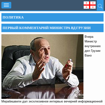
Toggle
navigation
ПОЛИТИКА
ПЕРВЫЙ КОММЕНТАРИЙ МИНИСТРА ВД ГРУЗИИ
Вчера
Министр
внутренних
дел Грузии
Вано
Мерабишвили дал эксклюзивное интервью вечерней информационной