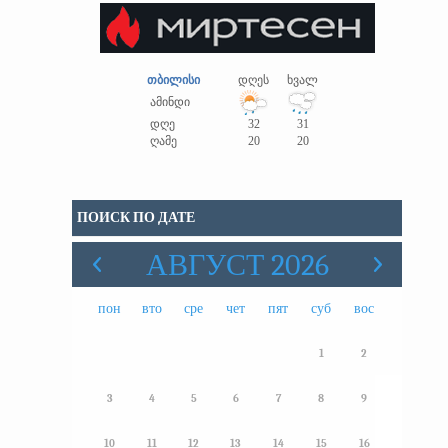
თბილისი
დღეს
ხვალ
ამინდი
დღე
32
31
ღამე
20
20
ПОИСК ПО ДАТЕ
АВГУСТ 2026
пон
вто
сре
чет
пят
суб
вос
1
2
3
4
5
6
7
8
9
10
11
12
13
14
15
16