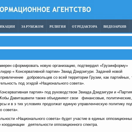
ЛИКАЦИИ
ЗА РУБЕЖОМ
РЕЛИГИЯ
ОТ РЕДАКТОРА
ВИДЕОАРХИВ
намерен сформировать новую организацию, подтвердил «Грузинформу»
 лидер « Консервативной партии» Звиад Дзидзигури. Задачей новой
 привлечение добровольцев со всей территории Грузии, как партийных, 
тельность под эгидой «Национального совета».
Консервативная партия» под руководством Звиада Дзидзигури и «Партия
 Кобы Давиташвили также объединяют свои финансовые, политические,
рсы и в э тих условиях продолжат единую управленческую политику по
о совета».
льности «Национального совета» будет участие в единых оппозиционны
е координации деятельности оппозиционного спектра.