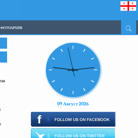
ФОТОАРХИВ
так
09 Август 2026
д
х