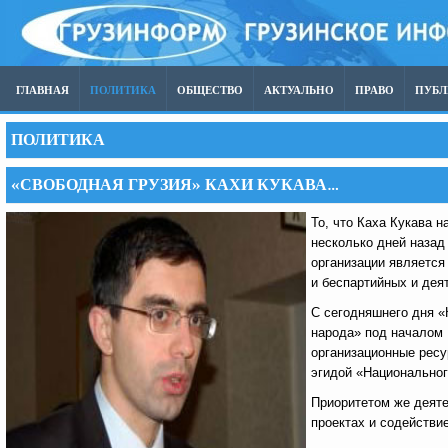
ГЛАВНАЯ
ПОЛИТИКА
ОБЩЕСТВО
АКТУАЛЬНО
ПРАВО
ПУБ
ПОЛИТИКА
«СВОБОДНАЯ ГРУЗИЯ» КАХИ КУКАВА…
То, что Каха Кукава 
несколько дней назад
организации является
и беспартийных и дея
С сегодняшнего дня «
народа» под началом
организационные ресу
эгидой «Национальног
Приоритетом же деяте
проектах и содействи