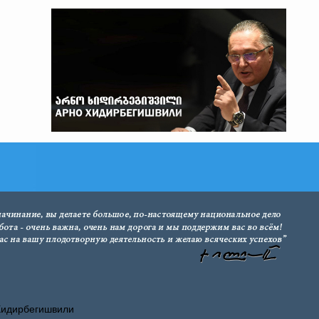
Хидирбегишвили