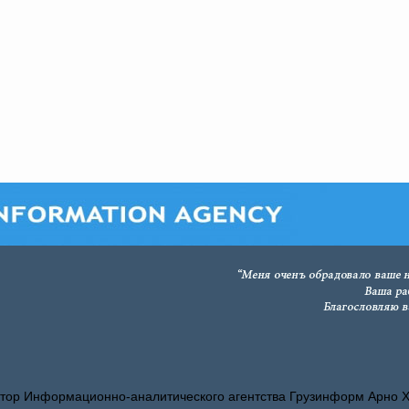
тор Информационно-аналитического агентства Грузинформ Арно 