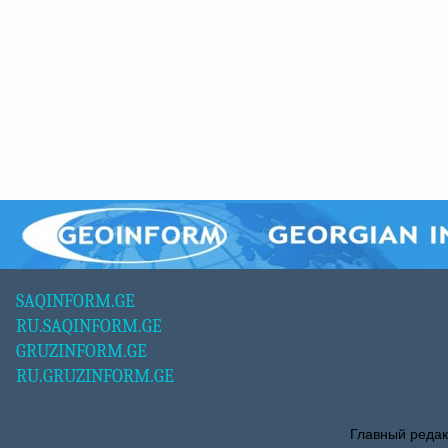
SAQINFORM.GE
RU.SAQINFORM.GE
GRUZINFORM.GE
RU.GRUZINFORM.GE
Главный редак