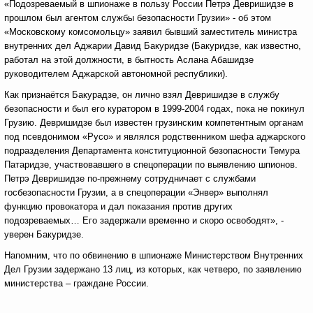
«Подозреваемый в шпионаже в пользу России Петрэ Девришидзе в
прошлом был агентом службы безопасности Грузии» - об этом
«Московскому комсомольцу» заявил бывший заместитель министра
внутренних дел Аджарии Давид Бакуридзе (Бакуридзе, как известно,
работал на этой должности, в бытность Аслана Абашидзе
руководителем Аджарской автономной республики).
Как признаётся Бакурадзе, он лично взял Девришидзе в службу
безопасности и был его куратором в 1999-2004 годах, пока не покинул
Грузию. Девришидзе был известен грузинским компетентным органам
под псевдонимом «Русо» и являлся родственником шефа аджарского
подразделения Департамента конституционной безопасности Темура
Патаридзе, участвовавшего в спецоперации по выявлению шпионов.
Петрэ Девришидзе по-прежнему сотрудничает с службами
госбезопасности Грузии, а в спецоперации «Энвер» выполнял
функцию провокатора и дал показания против других
подозреваемых… Его задержали временно и скоро освободят», -
уверен Бакуридзе.
Напомним, что по обвинению в шпионаже Министерством Внутренних
Дел Грузии задержано 13 лиц, из которых, как четверо, по заявлению
министерства – граждане России.