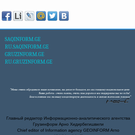
SAQINFORM.GE
RU.SAQINFORM.GE
GRUZINFORM.GE
RU.GRUZINFORM.GE
Главный редактор Информационно-аналитического агентства
Грузинформ Арно Хидирбегишвили
Chief editor of Information agency GEOINFORM Arno