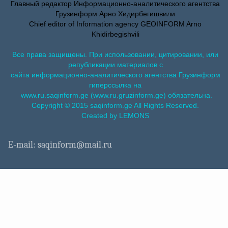
Главный редактор Информационно-аналитического агентства
Грузинформ Арно Хидирбегишвили
Chief editor of Information agency GEOINFORM Arno
Khidirbegishvili
Все права защищены. При использовании, цитировании, или
републикации материалов с
сайта информационно-аналитического агентства Грузинформ
гиперссылка на
www.ru.saqinform.ge (www.ru.gruzinform.ge) обязательна.
Copyright © 2015 saqinform.ge All Rights Reserved.
Created by LEMONS
E-mail: saqinform@mail.ru