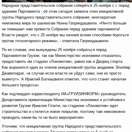
Народное представительское собрание соберётся 25 ноября с.г. перед
зданием Парламента - об этом сегодня заявила член инициативной
группы Народного представительского собрания, многократная
чемпионка мира по шахматам Нонна Гаприндашвили. «Ничто больше
не помешает нам провести Собрание перед зданием парламента!
Власти увидят, что с 25 ноября мы начнем всеми способами бороться
против тоталитарного режима», - отметила Гаприндашвили.
По ее словам, они вынуждены 25 ноября собраться перед
Парламентом Грузии, так как Министерство экономики отказалось
предоставить им стадион «Локомотив», равно как и Дворец спорта.
Как выразился один из членов инициативной группы академик Элизбар
Джавелидзе, «в случае если власти не уйдут сами, они их просто
выметут». А Ираклий Батиашвили отметил, что «это станет началом
большого процесса».
Как подтвердил корреспонденту ИА«ГРУИЗИНФОРМ» руководитель
Департамента приватизации Министерства экономики и устойчивого
развития Грузии Ираклия Глонти, на стадионе «Локомотив» идет
строительство и стелется новое покрытие, поэтому там невозможно
проводить какие-бы то ни было мероприятия»
Уточним, что инициативная группа Народного представительского