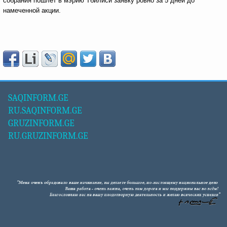
собрания пошлет в мэрию Тбилиси заявку ровно за 5 дней до
намеченной акции.
SAQINFORM.GE
RU.SAQINFORM.GE
GRUZINFORM.GE
RU.GRUZINFORM.GE