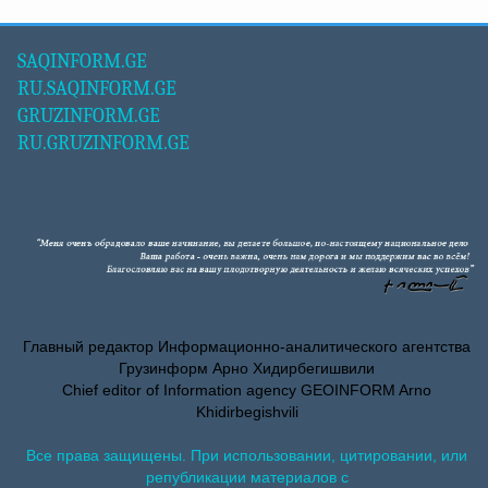
SAQINFORM.GE
RU.SAQINFORM.GE
GRUZINFORM.GE
RU.GRUZINFORM.GE
Главный редактор Информационно-аналитического агентства
Грузинформ Арно Хидирбегишвили
Chief editor of Information agency GEOINFORM Arno
Khidirbegishvili
Все права защищены. При использовании, цитировании, или
републикации материалов с