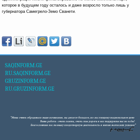
которое в будущем году осталось и даже возросло только лишь у
губернатора Самегрело-Земо Сванети.
SAQINFORM.GE
RU.SAQINFORM.GE
GRUZINFORM.GE
RU.GRUZINFORM.GE