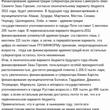
Финансирование администрации губернатора региона Самегрело-Земо
Сванети Зазы Горозия, согласно окончательному варианту бюджета
2011 года, будет увеличено. В будущем году финансирование в
муниципалитетах Абаши, Зугдиди, Мартвили, Местиа, Сенаки,
Чхроцку, Цаленджиха, Хоби, а также - администрации
государственного уполномоченного в городе Поти составит 1 миллион
205 тысяч лари.
В первоначальном варианте бюджета-2011
финансирование упомянутой администрации составляло лишь 1
миллион 115 тысяч лари, а затем, в переработанном варианте, эта
цифра по неизвестным ГРУЗИНФОРМу причинам, непропорционально
возросла , тогда как финансирование администраций всех остальных
губернаторов осталось почти неизменным.
Итак, в окончательном варианте бюджета будущего года объем
финансирования Зазы Горозия, пользующего особой президентской
расположенностью, достигло рекордной отметки 1.205.0 тысяч лари,
чуть увеличилось финансирование и губернатора Квемо Картли,
финансирование муниципалитетов Болниси, Гардабани, Дманиси,
Тетрицкаро, Марнеули, Цалка и аппарата государственного
уполномоченного в городе Рустави возросло с 835 тысяч до 895 тысяч
лари, а всем остальным регионам досталось почти то же, что и в
первоначальном варианте бюджета.
Примечательно, что в целом, в нынешнем году, почти все
администрации имели финансирование не менее миллиона лари,