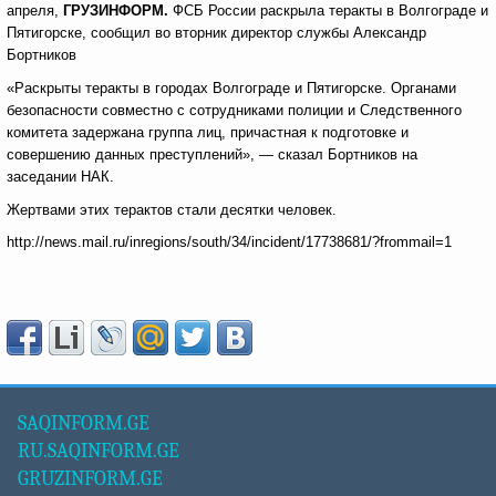
апреля,
ГРУЗИНФОРМ.
ФСБ России раскрыла теракты в Волгограде и
Пятигорске, сообщил во вторник директор службы Александр
Бортников
«Раскрыты теракты в городах Волгограде и Пятигорске. Органами
безопасности совместно с сотрудниками полиции и Следственного
комитета задержана группа лиц, причастная к подготовке и
совершению данных преступлений», — сказал Бортников на
заседании НАК.
Жертвами этих терактов стали десятки человек.
http://news.mail.ru/inregions/south/34/incident/17738681/?frommail=1
SAQINFORM.GE
RU.SAQINFORM.GE
GRUZINFORM.GE