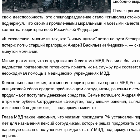
свободно выр
После трагиче
свою дееспособность, это спецподразделение стало «символом стойко
подчеркнул, что своими проявленными моральными и боевыми качеств
коллег на территории всей Российской Федерации.
«К сожалению, многие из тех, кто “живым щитом” встал на пути беспор
потери: погиб старший прапорщик Андрей Васильевич Федюкин», — ска
минутой молчания.
Министр отметил, что сотрудники всей системы МВД России с болью в
ведомства подтвердило готовность принять их на службу при соответ
необходимая помощь в медицинских учреждениях МВД.
Колокольцев напомнил, что многие территориальные органы МВД Росси
инициативой сбора средств прибывающим сотрудникам, раненым и семь
продолжают поступать денежные средства. Семье погибшего Андрея Ф
в три млн рублей. Сотрудникам «Беркута», получившим ранения, выпла
и искренней поддержки», — подчеркнул министр.
Глава МВД также напомнил, что указами президента РФ установлен по
лет для назначения пенсий сотрудникам, которые решат продолжить сл
напрямую связан с получением гражданства. У МВД, подчеркнул глава
периода.