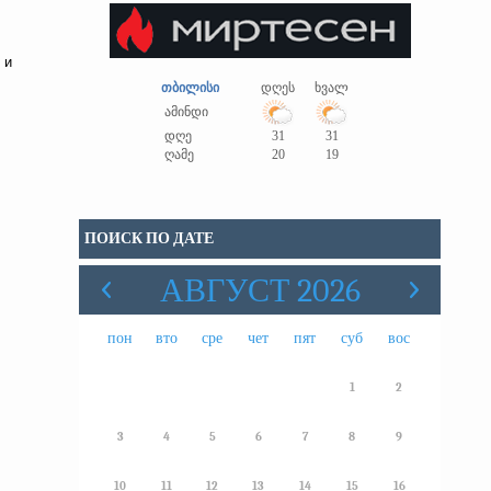
 и
თბილისი
დღეს
ხვალ
ამინდი
დღე
31
31
ღამე
20
19
ПОИСК ПО ДАТЕ
АВГУСТ 2026
пон
вто
сре
чет
пят
суб
вос
1
2
3
4
5
6
7
8
9
10
11
12
13
14
15
16