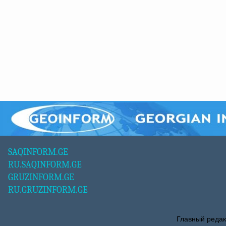
SAQINFORM.GE
RU.SAQINFORM.GE
GRUZINFORM.GE
RU.GRUZINFORM.GE
Главный редак