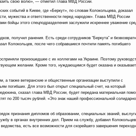
азить свою волю», — отметил глава МВД России.
ских событий в Киеве, где «Беркут», по словам Колокольцева, доказал
сти, мужества и ответственности перед народом». Глава МВД России
ами бойцы этого спецподразделения заслужили искреннее уважение сре
ядков, получил ранения. Есть среди сотрудников “Беркута” и безвозврат
зал Колокольцев, после чего собравшиеся почтили память погибшего
осприняли произошедшее с их коллегами на Украине. Поэтому руководс
ствующем желании. Кроме того, нуждающимся будет оказана и оказывае
и, а также ветеранские и общественные организации выступили с
ям погибших. Для этого был открыт специальный счет, на который
едюкина, сказал глава МВД России, будет передана материальная пом
тят по 200 тысяч рублей. «Это знак нашей профессиональной солидарно
рядок признания дипломов об образовании, специальных званий, выслуг
ужбу в органах внутренних дел. Прием на службу, добавил Колокольцев
 ведомства, есть все возможности для скорейшего завершения переходн