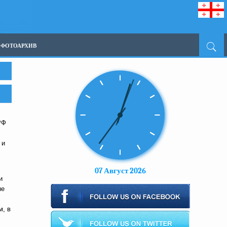
ФОТОАРХИВ
РФ
 и
07 Август 2026
и
ые
м, в