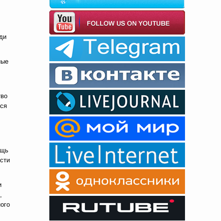
ди
ные
тво
тся
ощь
сти
и
,
ого