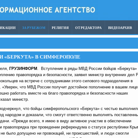
ЛИКАЦИИ
ЗА РУБЕЖОМ
РЕЛИГИЯ
ОТ РЕДАКТОРА
ВИДЕОАРХИВ
И «БЕРКУТА» В СИМФЕРОПОЛЕ
реля,
ГРУЗИНФОРМ
. Вступление в ряды МВД России бойцов «Беркута»
еплению правопорядка и безопасности, заявил министр внутренних дел 
окольцев на встрече с сотрудниками этого силового подразделения в
 «Уверен, что МВД России получит достойное пополнение в вашем лице
ешно работать вместе на благо правопорядка и безопасности наших
сказал министр.
подчеркнул, что бойцы симферопольского «Беркута» с честью выполнил
ед народом и доказали, что смогут ответственно выполнять поставленн
дачи. «Прежде всего, я имею в виду активное участие в обеспечении
 и правопорядка при проведении референдума о статусе республики Кры
 не было допущено ни провокаций, ни происшествий, и люди смогли