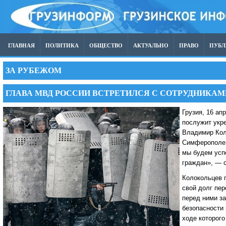
ГЛАВНАЯ
ПОЛИТИКА
ОБЩЕСТВО
АКТУАЛЬНО
ПРАВО
ПУБ
ЗА РУБЕЖОМ
ГЛАВА МВД РОССИИ ВСТРЕТИЛСЯ С СОТРУДНИКАМ
Грузия, 16 ап
послужит укр
Владимир Кол
Симферополе.
мы будем усп
граждан», — 
Колокольцев 
свой долг пер
перед ними за
безопасности
ходе которого