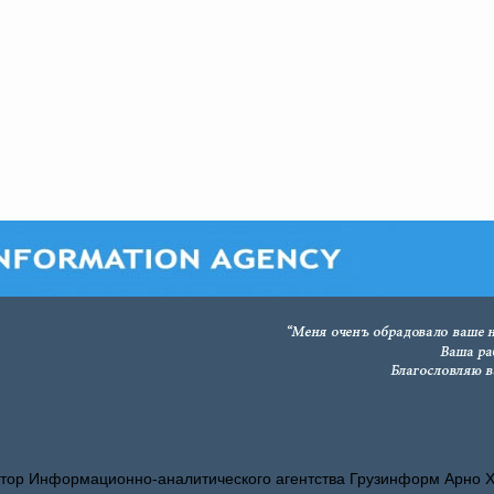
тор Информационно-аналитического агентства Грузинформ Арно 