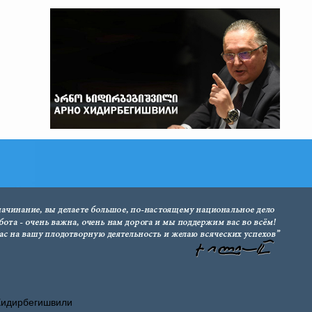
Хидирбегишвили