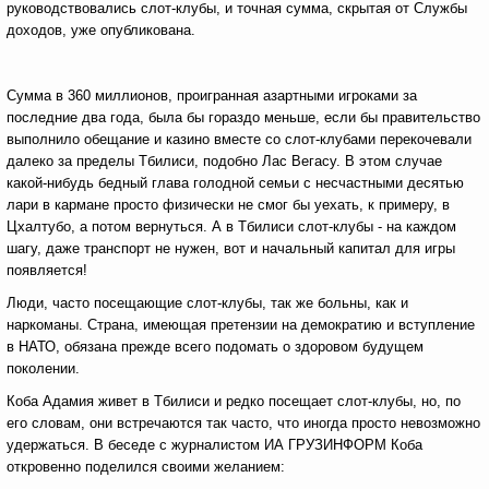
руководствовались слот-клубы, и точная сумма, скрытая от Службы
доходов, уже опубликована.
Сумма в 360 миллионов, проигранная азартными игроками за
последние два года, была бы гораздо меньше, если бы правительство
выполнило обещание и казино вместе со слот-клубами перекочевали
далеко за пределы Тбилиси, подобно Лас Вегасу. В этом случае
какой-нибудь бедный глава голодной семьи с несчастными десятью
лари в кармане просто физически не смог бы уехать, к примеру, в
Цхалтубо, а потом вернуться. А в Тбилиси слот-клубы - на каждом
шагу, даже транспорт не нужен, вот и начальный капитал для игры
появляется!
Люди, часто посещающие слот-клубы, так же больны, как и
наркоманы. Страна, имеющая претензии на демократию и вступление
в НАТО, обязана прежде всего подомать о здоровом будущем
поколении.
Коба Адамия живет в Тбилиси и редко посещает слот-клубы, но, по
его словам, они встречаются так часто, что иногда просто невозможно
удержаться. В беседе с журналистом ИА ГРУЗИНФОРМ Коба
откровенно поделился своими желанием: