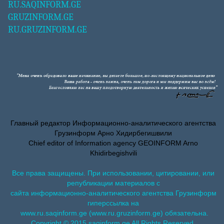
RU.SAQINFORM.GE
GRUZINFORM.GE
RU.GRUZINFORM.GE
Главный редактор Информационно-аналитического агентства
Грузинформ Арно Хидирбегишвили
Chief editor of Information agency GEOINFORM Arno
Khidirbegishvili
Все права защищены. При использовании, цитировании, или
републикации материалов с
сайта информационно-аналитического агентства Грузинформ
гиперссылка на
www.ru.saqinform.ge (www.ru.gruzinform.ge) обязательна.
Copyright © 2015 saqinform.ge All Rights Reserved.