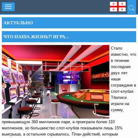
Toggle
navigation
АКТУАЛЬНО
ЧТО НАША ЖИЗНЬ?! ИГРА…
Стало
известно, что
в течение
последних
двух лет
наши
сограждане в
слот-клубах
Тбилиси
играли на
сумму,
превышающую 360 миллионов лари, а проиграли более 110
миллионов, но большинство слот-клубов показывали лишь 15%
выигрыша, а остальное скрывалось. План действий, которым