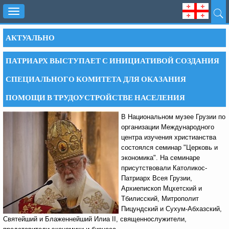
Toggle
navigation
АКТУАЛЬНО
ПАТРИАРХ ВЫСТУПАЕТ С ИНИЦИАТИВОЙ СОЗДАНИЯ
СПЕЦИАЛЬНОГО КОМИТЕТА ДЛЯ ОКАЗАНИЯ
ПОМОЩИ В ТРУДОУСТРОЙСТВЕ НАСЕЛЕНИЯ
В Национальном музее Грузии по
организации Международного
центра изучения христианства
состоялся семинар "Церковь и
экономика". На семинаре
присутствовали Католикос-
Патриарх Всея Грузии,
Архиепископ Мцхетский и
Тбилисский, Митрополит
Пицундский и Сухум-Абхазский,
Святейший и Блаженнейший Илиа II, священнослужители,