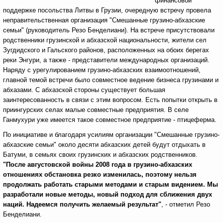
финансовой
поддержке посольства Литвы в Грузии, очередную встречу провела
неправительственная организация "Смешанные грузино-абхазские
семьи" (руководитель Резо Бенделиани). На встрече присутствовали
родственники грузинской и абхазской национальности, жители сел
Зугдидского и Гальского районов, расположенных на обоих берегах
реки Энгури, а также - представители международных организаций.
Наряду с урегулированием грузино-абхазских взаимоотношений,
главной темой встречи было совместное ведение бизнеса грузинами и
абхазами. С абхазской стороны существует большая
заинтересованность в связи с этим вопросом. Есть попытки открыть в
приингурских селах малые совместные предприятия. В селе
Ганмухури уже имеется такое совместное предприятие - птицеферма.
По инициативе и благодаря усилиям организации "Смешанные грузино-
абхазские семьи" около десяти абхазских детей будут отдыхать в
Батуми, в семьях своих грузинских и абхазских родственников.
"После августовской войны 2008 года в грузино-абхазских
отношениях обстановка резко изменилась, поэтому нельзя
продолжать работать старыми методами и старым видением. Мы
разработали новые методы, новый подход для сближения двух
наций.
Надеемся получить желаемый результат"
, - отметил Резо
Бенделиани.