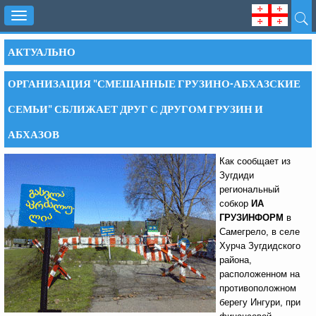
Toggle
navigation
АКТУАЛЬНО
ОРГАНИЗАЦИЯ "СМЕШАННЫЕ ГРУЗИНО-АБХАЗСКИЕ
СЕМЬИ" СБЛИЖАЕТ ДРУГ С ДРУГОМ ГРУЗИН И
АБХАЗОВ
Как сообщает из
Зугдиди
региональный
собкор
ИА
ГРУЗИНФОРМ
в
Самегрело, в селе
Хурча Зугдидского
района,
расположенном на
противоположном
берегу Ингури, при