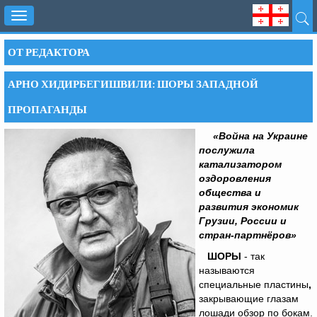
Toggle
navigation
ОТ РЕДАКТОРА
АРНО ХИДИРБЕГИШВИЛИ: ШОРЫ ЗАПАДНОЙ
ПРОПАГАНДЫ
«Война на Украине
послужила
катализатором
оздоровления
общества и
развития экономик
Грузии, России и
стран-партнёров»
ШОРЫ
- так
называются
специальные пластины
,
закрывающие глазам
лошади обзор по бокам.