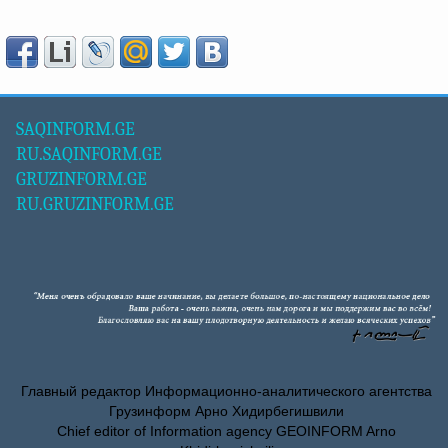
SAQINFORM.GE
RU.SAQINFORM.GE
GRUZINFORM.GE
RU.GRUZINFORM.GE
Главный редактор Информационно-аналитического агентства
Грузинформ Арно Хидирбегишвили
Chief editor of Information agency GEOINFORM Arno