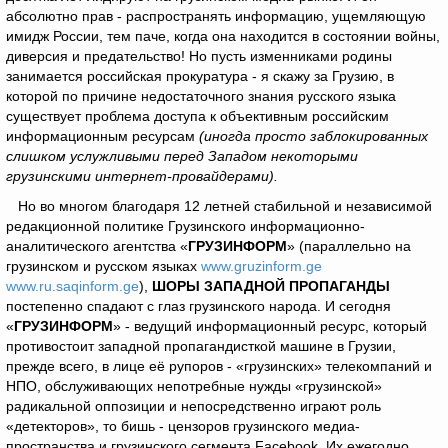
абсолютно прав - распространять информацию, ущемляющую
имидж России, тем паче, когда она находится в состоянии войны,
диверсия и предательство! Но пусть изменниками родины
занимается российская прокуратура - я скажу за Грузию, в
которой по причине недостаточного знания русского языка
существует проблема доступа к объективным российским
информационным ресурсам
(иногда просто заблокированных
слишком услужливыми перед Западом некоторыми
грузинскими интернет-провайдерами).
Но во многом благодаря 12 летней стабильной и независимой
редакционной политике Грузинского информационно-
аналитического агентства «
ГРУЗИНФОРМ
» (параллельно на
грузинском и русском языках
www.gruzinform.ge
www.ru.saqinform.ge
),
ШОРЫ ЗАПАДНОЙ ПРОПАГАНДЫ
постепенно спадают с глаз грузинского народа. И сегодня
«
ГРУЗИНФОРМ
» - ведущий информационный ресурс, который
противостоит западной пропагандисткой машине в Грузии,
прежде всего, в лице её рупоров - «грузинских» телекомпаний и
НПО, обслуживающих непотребные нужды «грузинской»
радикальной оппозиции и непосредственно играют роль
«детекторов», то бишь - цензоров грузинского медиа-
пространства и грузинского сегмента Facebook. Их ежегодно