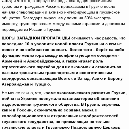
США) и что это, в первую очередь, благодаря российским
туристам и гражданам России, приехавшим в Грузию после
начала спецоперации и активно интегрирующим в грузинское
общество. Благодаря выросшему почти на 50% экспорту-
импорту, грузоперевозкам между нашими странами и денежным
переводам из России в Грузию.
ШОРЫ ЗАПАДНОЙ ПРОПАГАНДЫ
отнимают у нас радость, что
последние 10 в условиях новой власти Грузия ни с кем не
воюет и не собирается воевать, более того - берёт на себя
функцию медиатора между конфликтующими соседями -
Арменией и Азербайджаном, а также играет роль
стратегического партнёра для их экономик и становиться
важным транзитным транспортным и энергетическим
коридором, связывающим Восток и Запад, Азию и Европу,
Азербайджан и Турцию.
Не менее важно, что,
кроме экономического развития Грузии,
война на Украине послужила катализатором обновления -
оздоровления грузинского общества
.
В Грузии, впрочем,
как и в России, окончательно сорвана маска с
коллаборационистов и откровенных недоброжелателей
грузинского государства, не приемлющих не только
грузинскую власть и Грузинскую Православную Церковь,