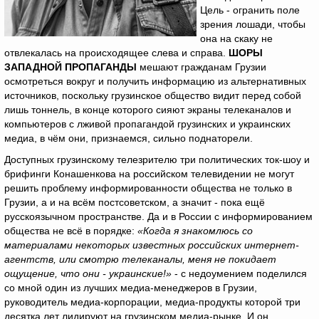
Цель - огранить поле
зрения лошади, чтобы
она на скаку не
отвлекалась на происходящее слева и справа.
ШОРЫ
ЗАПАДНОЙ ПРОПАГАНДЫ
мешают гражданам Грузии
осмотреться вокруг и получить информацию из альтернативных
источников, поскольку грузинское общество видит перед собой
лишь тоннель, в конце которого сияют экраны телеканалов и
компьютеров с лживой пропагандой грузинских и украинских
медиа, в чём они, признаемся, сильно поднаторели.
Доступных грузинскому телезрителю три политических ток-шоу и
брифинги Конашенкова на российском телевидении не могут
решить проблему информированности общества не только в
Грузии, а и на всём постсоветском, а значит - пока ещё
русскоязычном пространстве. Да и в России с информированием
общества не всё в порядке:
«Когда я знакомлюсь со
материалами некоторых известных российских интернет-
агентств, или смотрю телеканалы, меня не покидает
ощущение, что они - украинские!»
- с недоумением поделился
со мной один из лучших медиа-менеджеров в Грузии,
руководитель медиа-корпорации, медиа-продукты которой три
десятка лет лидируют на грузинском медиа-рынке. И он