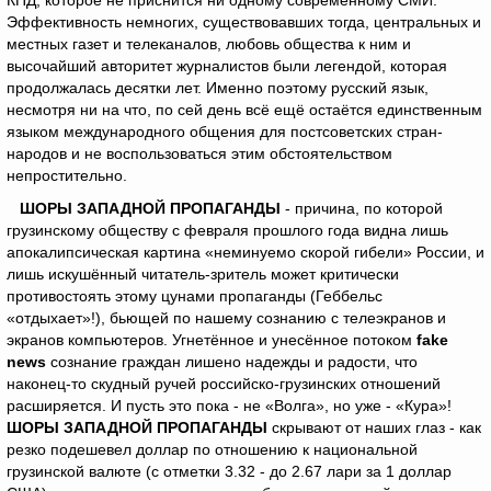
КПД, которое не приснится ни одному современному СМИ.
Эффективность немногих, существовавших тогда, центральных и
местных газет и телеканалов, любовь общества к ним и
высочайший авторитет журналистов были легендой, которая
продолжалась десятки лет. Именно поэтому русский язык,
несмотря ни на что, по сей день всё ещё остаётся единственным
языком международного общения для постсоветских стран-
народов и не воспользоваться этим обстоятельством
непростительно.
ШОРЫ ЗАПАДНОЙ ПРОПАГАНДЫ
- причина, по которой
грузинскому обществу с февраля прошлого года видна лишь
апокалипсическая картина «неминуемо скорой гибели» России, и
лишь искушённый читатель-зритель может критически
противостоять этому цунами пропаганды (Геббельс
«отдыхает»!), бьющей по нашему сознанию с телеэкранов и
экранов компьютеров. Угнетённое и унесённое потоком
fake
news
сознание граждан лишено надежды и радости, что
наконец-то скудный ручей российско-грузинских отношений
расширяется. И пусть это пока - не «Волга», но уже - «Кура»!
ШОРЫ ЗАПАДНОЙ ПРОПАГАНДЫ
скрывают от наших глаз - как
резко подешевел доллар по отношению к национальной
грузинской валюте (с отметки 3.32 - до 2.67 лари за 1 доллар