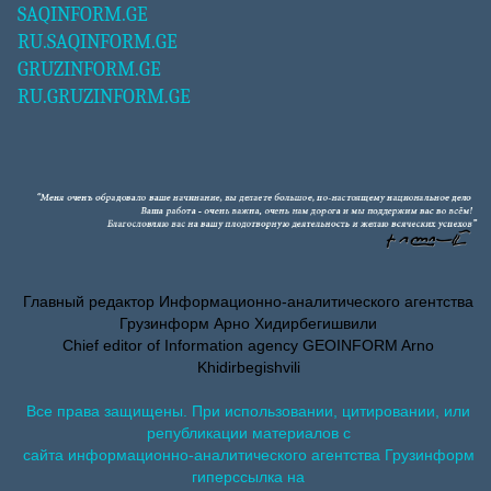
SAQINFORM.GE
RU.SAQINFORM.GE
GRUZINFORM.GE
RU.GRUZINFORM.GE
Главный редактор Информационно-аналитического агентства
Грузинформ Арно Хидирбегишвили
Chief editor of Information agency GEOINFORM Arno
Khidirbegishvili
Все права защищены. При использовании, цитировании, или
републикации материалов с
сайта информационно-аналитического агентства Грузинформ
гиперссылка на