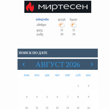
თბილისი
დღეს
ხვალ
ამინდი
დღე
31
31
ღამე
20
19
ПОИСК ПО ДАТЕ
АВГУСТ 2026
пон
вто
сре
чет
пят
суб
вос
1
2
3
4
5
6
7
8
9
10
11
12
13
14
15
16