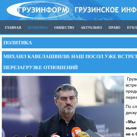
ГЛАВНАЯ
ПОЛИТИКА
ОБЩЕСТВО
АКТУАЛЬНО
ПРАВО
ПУБ
ПОЛИТИКА
МИХАИЛ КАВЕЛАШВИЛИ: НАШ ПОСОЛ УЖЕ ВСТРЕТ
ПЕРЕЗАГРУЗКЕ ОТНОШЕНИЙ
Груз
встр
пред
перез
По сл
диску
«
Мы 
ныне
не с