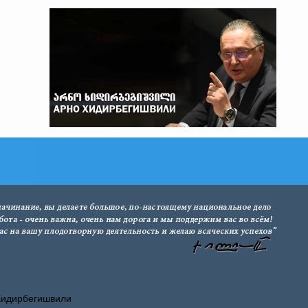
Хидирбегишвили