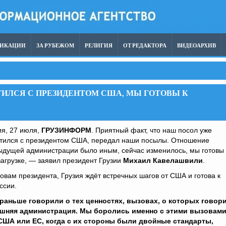
ЛИКАЦИИ
ЗА РУБЕЖОМ
РЕЛИГИЯ
ОТ РЕДАКТОРА
ВИДЕОАРХИВ
ИЛСЯ С ПРЕЗИДЕНТОМ США, МЫ ГОТОВЫ К
ия, 27 июля,
ГРУЗИНФОРМ
. Приятный факт, что наш посол уже
етился с президентом США, передал наши посылы. Отношение
ыдущей администрации было иным, сейчас изменилось, мы готовы 
агрузке, — заявил президент Грузии
Михаил Кавелашвили
.
овам президента, Грузия ждёт встречных шагов от США и готова к
ссии.
раньше говорили о тех ценностях, вызовах, о которых говор
шняя администрация. Мы боролись именно с этими вызовами
 США или ЕС, когда с их стороны были двойные стандарты,