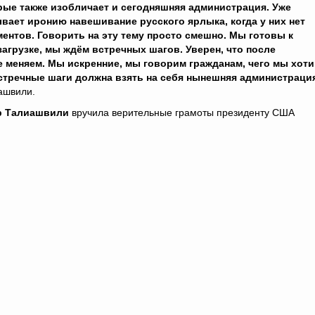
рые также изобличает и сегодняшняя администрация. Уже
вает иронию навешивание русского ярлыка, когда у них нет
ментов. Говорить на эту тему просто смешно. Мы готовы к
загрузке, мы ждём встречных шагов. Уверен, что после
е меняем. Мы искренние, мы говорим гражданам, чего мы хоти
встречные шаги должна взять на себя нынешняя администраци
ашвили.
р Талиашвили
вручила верительные грамоты президенту США