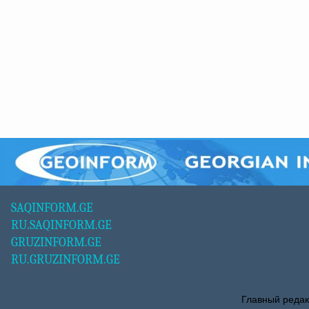
SAQINFORM.GE
RU.SAQINFORM.GE
GRUZINFORM.GE
RU.GRUZINFORM.GE
Главный редак