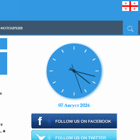
ФОТОАРХИВ
к
07 Август 2026
ит
, а