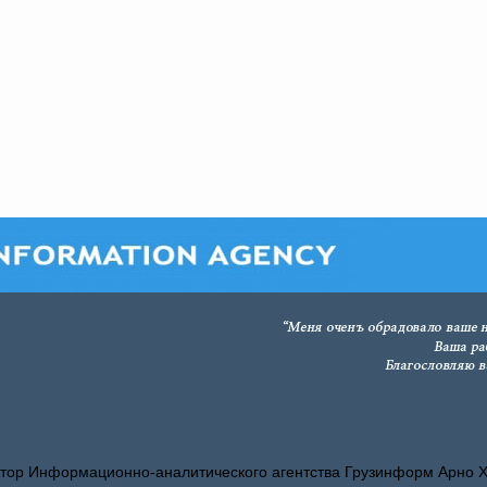
тор Информационно-аналитического агентства Грузинформ Арно 