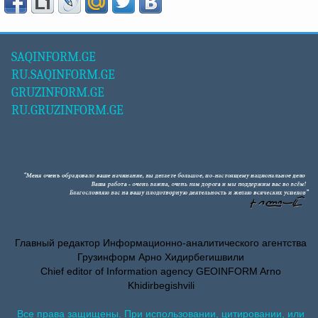
SAQINFORM.GE
RU.SAQINFORM.GE
GRUZINFORM.GE
RU.GRUZINFORM.GE
Главный редактор Информационно-аналитического агентства
Грузинформ Арно Хидирбегишвили
Chief editor of Information agency GEOINFORM Arno
Khidirbegishvili
Все права защищены. При использовании, цитировании, или