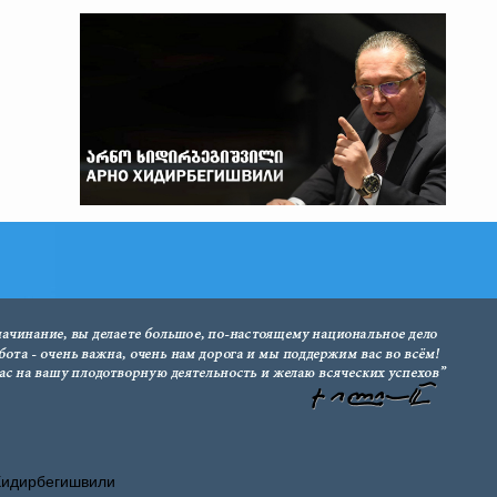
Хидирбегишвили