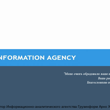
тор Информационно-аналитического агентства Грузинформ Арно 