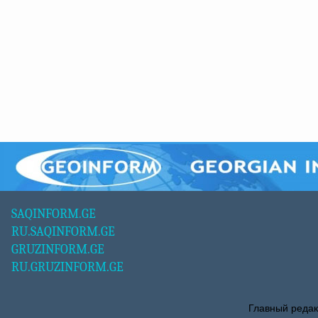
SAQINFORM.GE
RU.SAQINFORM.GE
GRUZINFORM.GE
RU.GRUZINFORM.GE
Главный редак