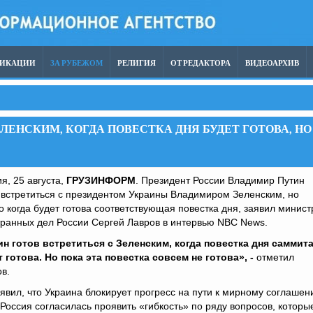
ЛИКАЦИИ
ЗА РУБЕЖОМ
РЕЛИГИЯ
ОТ РЕДАКТОРА
ВИДЕОАРХИВ
ЕЛЕНСКИМ, КОГДА ПОВЕСТКА ДНЯ БУДЕТ ГОТОВА, НО
я, 25 августа,
ГРУЗИНФОРМ
. Президент России Владимир Путин
 встретиться с президентом Украины Владимиром Зеленским, но
о когда будет готова ​​соответствующая повестка дня, заявил минист
ранных дел России Сергей Лавров в интервью NBC News.
ин готов встретиться с Зеленским, когда повестка дня саммит
 готова. Но пока эта повестка совсем не готова», -
отметил
в.
явил, что Украина блокирует прогресс на пути к мирному соглаше
 Россия согласилась проявить «гибкость» по ряду вопросов, которы