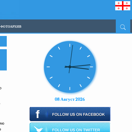
ФОТОАРХИВ
р
08 Август 2026
а
нию
е