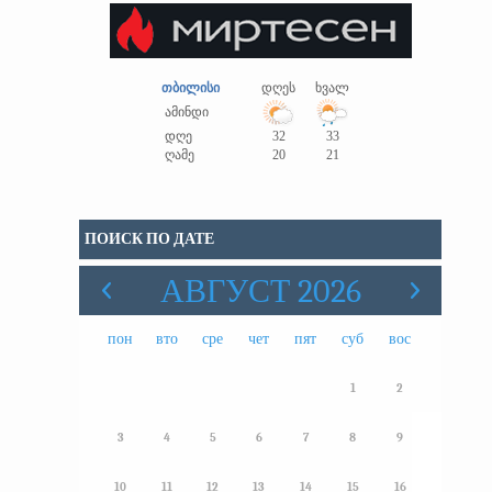
თბილისი
დღეს
ხვალ
ამინდი
დღე
32
33
ღამე
20
21
ПОИСК ПО ДАТЕ
АВГУСТ 2026
пон
вто
сре
чет
пят
суб
вос
1
2
3
4
5
6
7
8
9
10
11
12
13
14
15
16