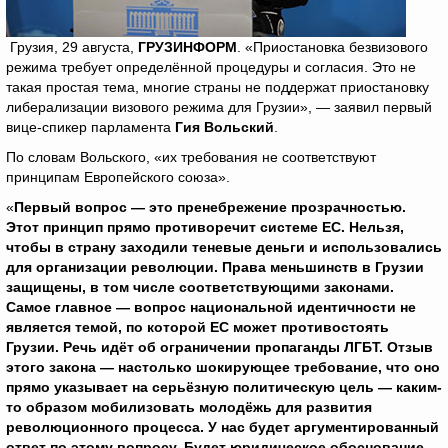
Грузия, 29 августа,
ГРУЗИНФОРМ
. «Приостановка безвизового
режима требует определённой процедуры и согласия. Это не
такая простая тема, многие страны не поддержат приостановку
либерализации визового режима для Грузии», — заявил первый
вице-спикер парламента
Гия Вольский
.
По словам Вольского, «их требования не соответствуют
принципам Европейского союза».
«
Первый вопрос — это пренебрежение прозрачностью.
Этот принцип прямо противоречит системе ЕС. Нельзя,
чтобы в страну заходили теневые деньги и использовались
для организации революции. Права меньшинств в Грузии
защищены, в том числе соответствующими законами.
Самое главное — вопрос национальной идентичности не
является темой, по которой ЕС может противостоять
Грузии. Речь идёт об ограничении пропаганды ЛГБТ. Отзыв
этого закона — настолько шокирующее требование, что оно
прямо указывает на серьёзную политическую цель — каким-
то образом мобилизовать молодёжь для развития
революционного процесса. У нас будет аргументированный
ответ по этому вопросу. Будет юридическое обоснование