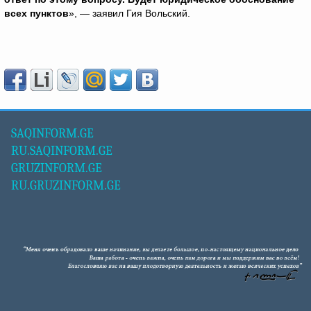
всех пунктов
», — заявил Гия Вольский.
SAQINFORM.GE
RU.SAQINFORM.GE
GRUZINFORM.GE
RU.GRUZINFORM.GE