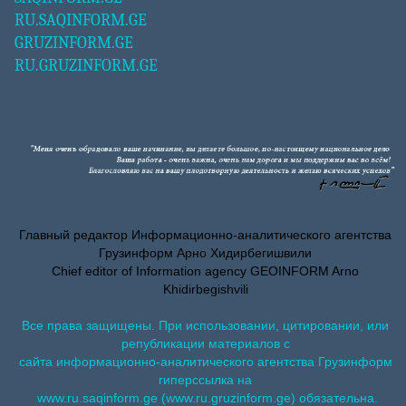
RU.SAQINFORM.GE
GRUZINFORM.GE
RU.GRUZINFORM.GE
Главный редактор Информационно-аналитического агентства
Грузинформ Арно Хидирбегишвили
Chief editor of Information agency GEOINFORM Arno
Khidirbegishvili
Все права защищены. При использовании, цитировании, или
републикации материалов с
сайта информационно-аналитического агентства Грузинформ
гиперссылка на
www.ru.saqinform.ge (www.ru.gruzinform.ge) обязательна.