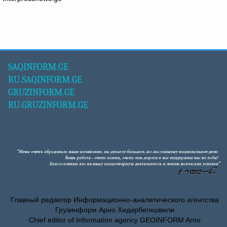
SAQINFORM.GE
RU.SAQINFORM.GE
GRUZINFORM.GE
RU.GRUZINFORM.GE
Главный редактор Информационно-аналитического агентства
Грузинформ Арно Хидирбегишвили
Chief editor of Information agency GEOINFORM Arno