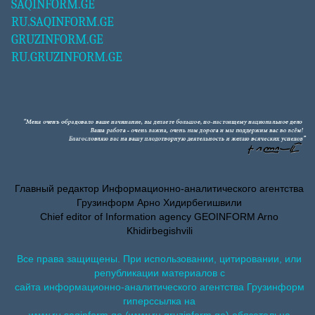
SAQINFORM.GE
RU.SAQINFORM.GE
GRUZINFORM.GE
RU.GRUZINFORM.GE
Главный редактор Информационно-аналитического агентства
Грузинформ Арно Хидирбегишвили
Chief editor of Information agency GEOINFORM Arno
Khidirbegishvili
Все права защищены. При использовании, цитировании, или
републикации материалов с
сайта информационно-аналитического агентства Грузинформ
гиперссылка на
www.ru.saqinform.ge (www.ru.gruzinform.ge) обязательна.