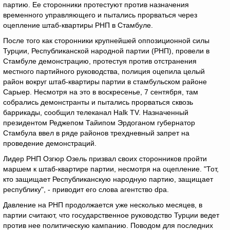
партию. Ее сторонники протестуют против назначения
временного управляющего и пытались прорваться через
оцепление штаб-квартиры РНП в Стамбуле.
После того как сторонники крупнейшей оппозиционной силы
Турции, Республиканской народной партии (РНП), провели в
Стамбуле демонстрацию, протестуя против отстранения
местного партийного руководства, полиция оцепила целый
район вокруг штаб-квартиры партии в стамбульском районе
Сарыер. Несмотря на это в воскресенье, 7 сентября, там
собрались демонстранты и пытались прорваться сквозь
баррикады, сообщил телеканал Halk TV. Назначенный
президентом Реджепом Тайипом Эрдоганом губернатор
Стамбула ввел в ряде районов трехдневный запрет на
проведение демонстраций.
Лидер РНП Озгюр Озель призвал своих сторонников пройти
маршем к штаб-квартире партии, несмотря на оцепление. "Тот,
кто защищает Республиканскую народную партию, защищает
республику", - приводит его слова агентство dpa.
Давление на РНП продолжается уже несколько месяцев, в
партии считают, что государственное руководство Турции ведет
против нее политическую кампанию. Поводом для последних