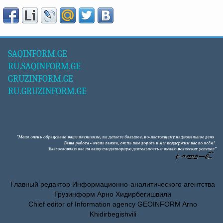
SAQINFORM.GE
RU.SAQINFORM.GE
GRUZINFORM.GE
RU.GRUZINFORM.GE
Главный редактор Информационно-аналитического агентства
Грузинформ Арно Хидирбегишвили
Chief editor of Information agency GEOINFORM Arno
Khidirbegishvili