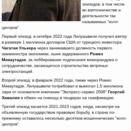
эпизодов, в том числе
во взяточничестве и
деятельности так
называемых "колл-
центров".
Первый эпизод: в октябре 2022 года Лилуашвили получил взятку
в размере 1 миллиона долларов США от турецкого инвестора
Чагатая Улькера
через занимавшего должность первого
замминистра экономики, ныне задержанного
Ромео
Микаутадзе
, за лоббирование подписания меморандума о
сотрудничестве, касающегося строительства ветряных
электростанций.
Второй эпизод: в феврале 2022 года, также через Ромео
Микаутадзе, Лилуашвили потребовал и вымогал 1,5 миллиона
лари от основателя компании "Экспресс-сервис 2008"
Георгий
Хажалия
в обмен на помощь в тендерах на газификацию.
Третий эпизод касается 2021-2023 годов, когда, несмотря на
объявленную государством правовую борьбу, в стране по-
прежнему оставалось несколько десятков мошеннических "колл-
центров".