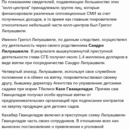
По показаниям свидетелей, подавляющее большинство этих
"колл-центров" принадлежало группе лиц, которые
финансировали различные оппозиционные СМИ за счет
полученных доходов, в то время как главным покровителем
относительно небольшой части колл-центров был Григол
Лилуашвили.
Именно Григол Лилуашвили, по данным следствия, осуществлял
эту деятельность через своего родственника
Сандро
Лилуашвили
. В результате вышеупомянутой преступной
деятельности глава СГБ получил около 1,4 миллиона долларов в
виде взятки при посредничестве Сандро Лилуашвили.
Четвертый эпизод: Лилуашвили, используя свое служебное
положение и в обмен на взятку, покровительствовал своему
другу, бывшему директору Агентства по управлению детскими
садами при мэрии Тбилиси
Кахе Гванцеладзе
. Причем сам
Гванцеладзе получал особо крупные взятки от
предпринимательских организаций при подписании контрактов
на закупку продукции для детских садов.
Кахабер Гванцеладзе включил в преступную схему Лилуашвили-
Гванцеладзе часть своих сотрудников. В отношении всех них
вынесено постановление о привлечении к уголовной