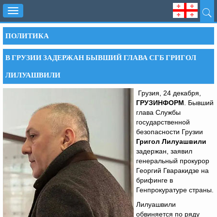
Toggle
navigation
ПОЛИТИКА
В ГРУЗИИ ЗАДЕРЖАН БЫВШИЙ ГЛАВА СГБ ГРИГОЛ
ЛИЛУАШВИЛИ
Грузия, 24 декабря,
ГРУЗИНФОРМ
. Бывший
глава Службы
государственной
безопасности Грузии
Григол Лилуашвили
задержан, заявил
генеральный прокурор
Георгий Гваракидзе на
брифинге в
Генпрокуратуре страны.
Лилуашвили
обвиняется по ряду