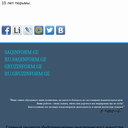
15 лет тюрьмы.
SAQINFORM.GE
RU.SAQINFORM.GE
GRUZINFORM.GE
RU.GRUZINFORM.GE
Главный редактор Информационно-аналитического агентства