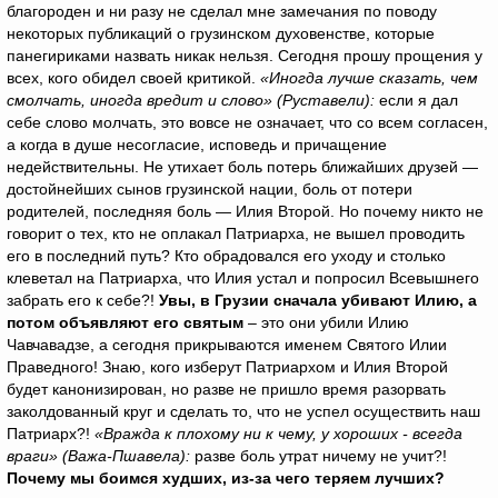
благороден и ни разу не сделал мне замечания по поводу
некоторых публикаций о грузинском духовенстве, которые
панегириками назвать никак нельзя. Сегодня прошу прощения у
всех, кого обидел своей критикой.
«Иногда лучше сказать, чем
смолчать, иногда вредит и слово» (Руставели):
если я дал
себе слово молчать, это вовсе не означает, что со всем согласен,
а когда в душе несогласие, исповедь и причащение
недействительны. Не утихает боль потерь ближайших друзей —
достойнейших сынов грузинской нации, боль от потери
родителей, последняя боль — Илия Второй. Но почему никто не
говорит о тех, кто не оплакал Патриарха, не вышел проводить
его в последний путь? Кто обрадовался его уходу и столько
клеветал на Патриарха, что Илия устал и попросил Всевышнего
забрать его к себе?!
Увы, в Грузии сначала убивают Илию, а
потом объявляют его святым
– это они убили Илию
Чавчавадзе, а сегодня прикрываются именем Святого Илии
Праведного! Знаю, кого изберут Патриархом и Илия Второй
будет канонизирован, но разве не пришло время разорвать
заколдованный круг и сделать то, что не успел осуществить наш
Патриарх?!
«Вражда к плохому ни к чему, у хороших - всегда
враги» (Важа-Пшавела):
разве боль утрат ничему не учит?!
Почему мы боимся худших, из-за чего теряем лучших?