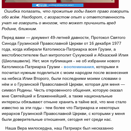
Ошибка полагать, что прожитые годы дают право говорить
обо всём. Наоборот, с возрастом опыт и ответственность
учат не говорить о многом, что может причинить вред
Родине, ближним.
Перед вами — документ 49-летней давности, Протокол Святого
Синода Грузинской Православной Церкви от 16 декабря 1977
года, когда избирали Католикоса-Патриарха всея Грузии, а
местоблюстителем был митрополит Сухумский и Абхазский Илия
(Шиолашвили). Нет, моя публикация - не об избрании нового
Католикоса-Патриарха Грузии -
воспоминания,
которыми я
посчитал нужным поделиться с моим народом после вознесения
на небеса Илии Второго, были последними моими словами о
нём и о Грузинской Православной Церкви, которая для меня —
символ Родины. Честь откровенного общения, которую оказал
мне Святейший и Блаженнейший, а также национальные
интересы обязывают отныне хранить в тайне всё, что мне стало
известно за эти годы - тем более что Патриарха и некоторых
иерархов Грузинской Православной Церкви, с которыми у меня
были доверительные отношения, сегодня нет среди нас.
Наша Вера милосердна, наш Патриарх был несказанно