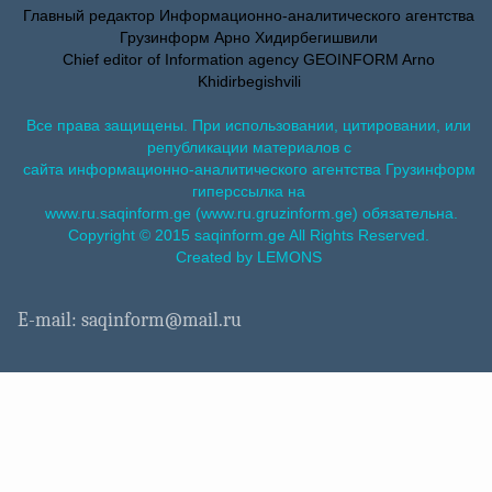
Главный редактор Информационно-аналитического агентства
Грузинформ Арно Хидирбегишвили
Chief editor of Information agency GEOINFORM Arno
Khidirbegishvili
Все права защищены. При использовании, цитировании, или
републикации материалов с
сайта информационно-аналитического агентства Грузинформ
гиперссылка на
www.ru.saqinform.ge (www.ru.gruzinform.ge) обязательна.
Copyright © 2015 saqinform.ge All Rights Reserved.
Created by LEMONS
E-mail: saqinform@mail.ru