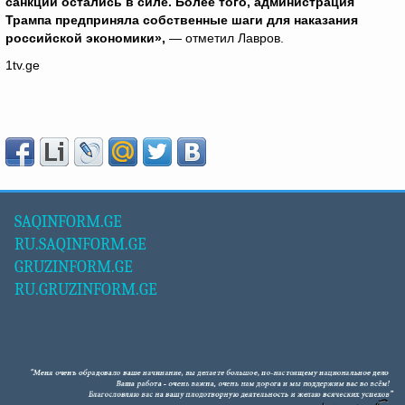
санкции остались в силе. Более того, администрация
Трампа предприняла собственные шаги для наказания
российской экономики»,
— отметил Лавров.
1tv.ge
SAQINFORM.GE
RU.SAQINFORM.GE
GRUZINFORM.GE
RU.GRUZINFORM.GE