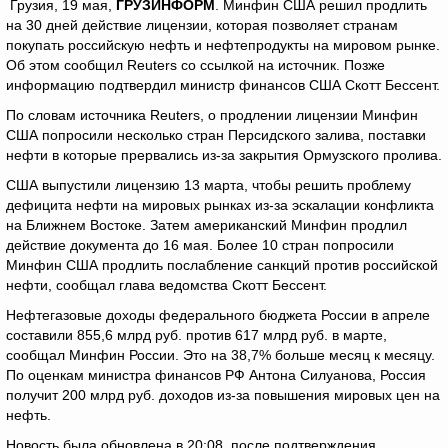
Грузия, 19 мая,
ГРУЗИНФОРМ
. Минфин США решил продлить
на 30 дней действие лицензии, которая позволяет странам
покупать российскую нефть и нефтепродукты на мировом рынке.
Об этом сообщил Reuters со ссылкой на источник. Позже
информацию подтвердил министр финансов США Скотт Бессент.
По словам источника Reuters, о продлении лицензии Минфин
США попросили несколько стран Персидского залива, поставки
нефти в которые прервались из-за закрытия Ормузского пролива.
США выпустили лицензию 13 марта, чтобы решить проблему
дефицита нефти на мировых рынках из-за эскалации конфликта
на Ближнем Востоке. Затем американский Минфин продлил
действие документа до 16 мая. Более 10 стран попросили
Минфин США продлить послабление санкций против российской
нефти, сообщал глава ведомства Скотт Бессент.
Нефтегазовые доходы федерального бюджета России в апреле
составили 855,6 млрд руб. против 617 млрд руб. в марте,
сообщал Минфин России. Это на 38,7% больше месяц к месяцу.
По оценкам министра финансов РФ Антона Силуанова, Россия
получит 200 млрд руб. доходов из-за повышения мировых цен на
нефть.
Новость была обновлена в 20:08, после подтверждения