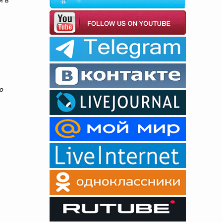
я в
о