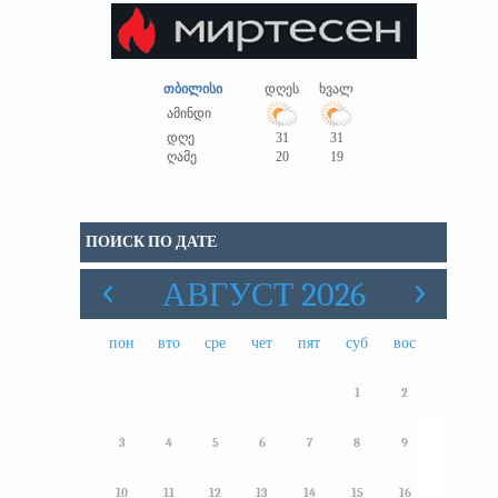
თბილისი
დღეს
ხვალ
ამინდი
დღე
31
31
ღამე
20
19
ПОИСК ПО ДАТЕ
АВГУСТ 2026
пон
вто
сре
чет
пят
суб
вос
1
2
3
4
5
6
7
8
9
10
11
12
13
14
15
16