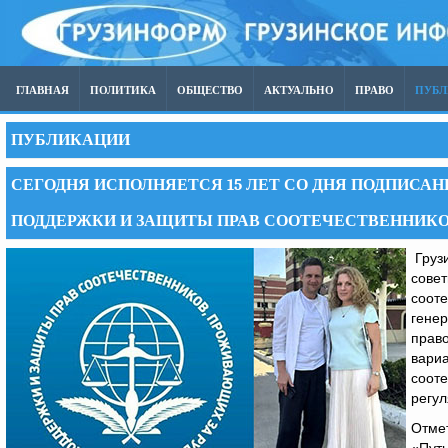
ГЛАВНАЯ
ПОЛИТИКА
ОБЩЕСТВО
АКТУАЛЬНО
ПРАВО
ПУБ
ПУБЛИКАЦИИ
СЕГОДНЯ ИСПОЛНЯЕТСЯ 15 ЛЕТ СО ДНЯ ПОДПИСА
ПОДДЕРЖКИ И ЗАЩИТЫ ПРАВ СООТЕЧЕСТВЕННИК
Груз
совет
соот
гене
прав
вари
сооте
регу
Отмет