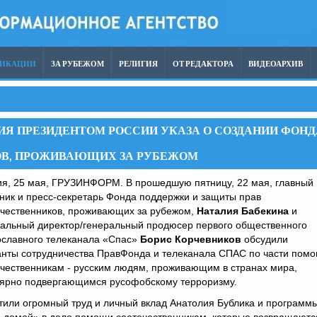
ЛИКАЦИИ
ЗА РУБЕЖОМ
РЕЛИГИЯ
ОТ РЕДАКТОРА
ВИДЕОАРХИВ
НИЯ ПРЕЗИДЕНТОМ РОССИИ УКАЗА О СОЗДАНИИ ФОНД
ОВ, ПРОЖИВАЮЩИХ ЗА РУБЕЖОМ
ия, 25 мая, ГРУЗИНФОРМ. В прошедшую пятницу, 22 мая, главный
ник и пресс-секретарь Фонда поддержки и защиты прав
ечественников, проживающих за рубежом,
Наталия Бабекина
и
ральный директор/генеральный продюсер первого общественного
ославного телеканала «Спас»
Борис Корчевников
обсудили
анты сотрудничества ПравФонда и телеканала СПАС по части пом
чественникам - русским людям, проживающим в странах мира,
лярно подвергающимся русофобскому терроризму.
или огромный труд и личный вклад Анатолия Бублика и программ