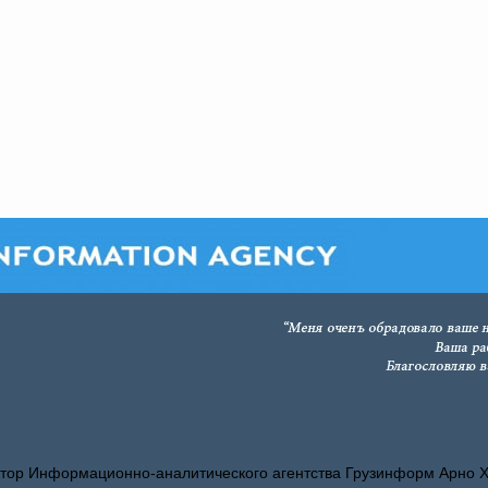
тор Информационно-аналитического агентства Грузинформ Арно 