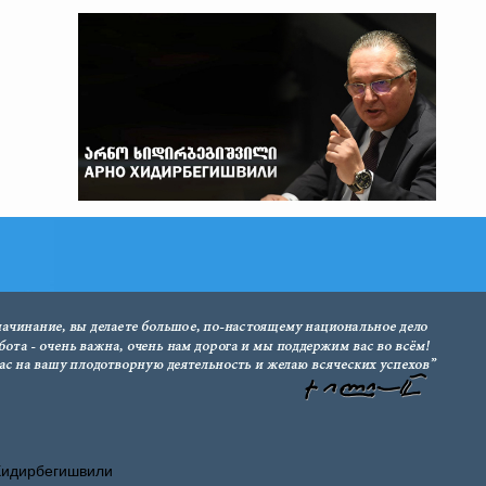
Хидирбегишвили