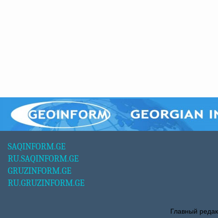
SAQINFORM.GE
RU.SAQINFORM.GE
GRUZINFORM.GE
RU.GRUZINFORM.GE
Главный редак