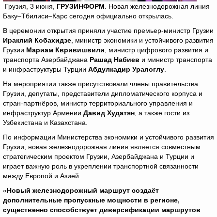
Грузия, 3 июня,
ГРУЗИНФОРМ
. Новая железнодорожная линия
Баку–Тбилиси–Карс сегодня официально открылась.
В церемонии открытия приняли участие премьер-министр Грузии
Ираклий Кобахидзе
, министр экономики и устойчивого развития
Грузии
Мариам Квривишвили
, министр цифрового развития и
транспорта Азербайджана
Рашад Набиев
и министр транспорта
и инфраструктуры Турции
Абдулкадир Уралоглу
.
На мероприятии также присутствовали члены правительства
Грузии, депутаты, представители дипломатического корпуса и
стран-партнёров, министр территориального управления и
инфраструктур Армении
Давид Худатян
, а также гости из
Узбекистана и Казахстана.
По информации Министерства экономики и устойчивого развития
Грузии, новая железнодорожная линия является совместным
стратегическим проектом Грузии, Азербайджана и Турции и
играет важную роль в укреплении транспортной связанности
между Европой и Азией.
«
Новый железнодорожный маршрут создаёт
дополнительные пропускные мощности в регионе,
существенно способствует диверсификации маршрутов