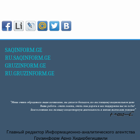
SAQINFORM.GE
RU.SAQINFORM.GE
GRUZINFORM.GE
RU.GRUZINFORM.GE
Главный редактор Информационно-аналитического агентства
Грузинформ Арно Хидирбегишвили