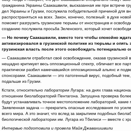
гражданина Украины Саакашвили, высказанная им при встрече гр
дел Украины и Грузии, послужила побудительной причиной для вне
распространяться на всех. Закон, конечно, полезный: в духе но
поможет разгрузить грузинские тюрьмы от иностранцев и освободи
созданию послужила просьба Зеленского, который хочет освободи
— Но почему Саакашвили, вместо того чтобы спокойно ждать
активизировался в грузинской политике из тюрьмы и опять 
грузинская власть после этого освобождать потенциально 
— Саакашвили отработал своё освобождение, оказав грузинской 
нещадно критикует весь оппозиционный спектр, обличает все пар
практически разбил намечавшийся оппозиционный альянс и подве
спонсорами. Саакашвили — это патогенный вирус, подобный тем, 
подальше из Грузии.
Кстати, относительно лаборатории Лугара: на днях глава нацио
отношении биолабораторий Пентагона. Запущена проверка более 
будут устанавливать точное местоположение лабораторий, какие 
Заявленная задача — прекратить опасные исследования по усиле
всего мира. А это значит, что вслед за закрытием подобных биол
биологической лаборатории им. Лугара из Тбилиси — вместе с х
Интервью подготовила и провела Майя Джавахишвили