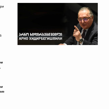
при
й
ее
,
ем
жет