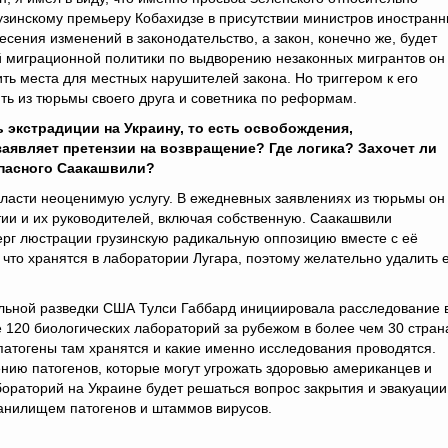
узинскому премьеру Кобахидзе в присутствии министров иностран
сения изменений в законодательство, а закон, конечно же, будет
вой миграционной политики по выдворению незаконных мигрантов он
ть места для местных нарушителей закона. Но триггером к его
ть из тюрьмы своего друга и советника по реформам.
 экстрадиции на Украину, то есть освобождения,
заявляет претензии на возвращение? Где логика? Захочет ли
опасного Саакашвили?
власти неоценимую услугу. В ежедневных заявлениях из тюрьмы он
тии и их руководителей, включая собственную. Саакашвили
рг люстрации грузинскую радикальную оппозицию вместе с её
что хранятся в лаборатории Лугара, поэтому желательно удалить 
нальной разведки США Тулси Габбард инициировала расследование 
120 биологических лабораторий за рубежом в более чем 30 стран
патогены там хранятся и какие именно исследования проводятся.
нию патогенов, которые могут угрожать здоровью американцев и
абораторий на Украине будет решаться вопрос закрытия и эвакуации
ранилищем патогенов и штаммов вирусов.