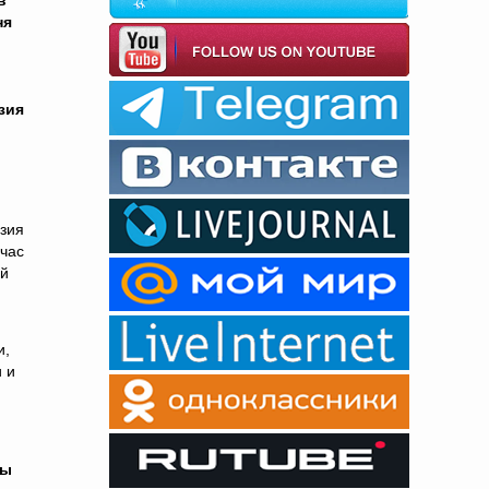
в
ня
зия
узия
йчас
ой
и,
 и
бы