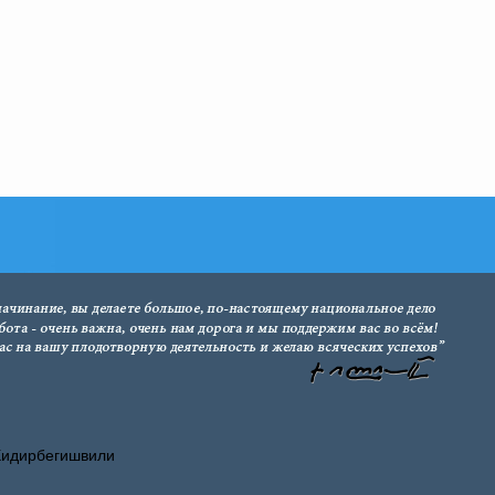
Хидирбегишвили