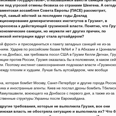
висимым государством», отказавшимся ввести санкции проти
ии под угрозой отмены безвиза со странами Шенгена. А сегод
аментская ассамблея Совета Европы (ПАСЕ) рассмотрит,
луй, самый жёсткий за последние годы Доклад
кционирование демократических институтов в Грузии», в
росоюза к действующей грузинской власти. Понятно, что Гру
кономические санкции, но неужели нет других причин, по
ческой интеграции вдруг стала аутсайдером?
ой фронт» и присоединиться к пакету западных санкций не из-за
ениям. Ударив по российским базам №№4 и 7 в Абхазии и Цхинвали
на Донбасс, как требовала посол США в Грузии Келли Дегнан, Гр
кции против России, Грузия оказалась бы в положении, в каком се
ти. Поэтому инстинкт самосохранения подсказал власти «Грузинск
между плохим и худшим. Лучше быть аутсайдером, чем вообще
на, которая бомбит Москву, Санкт-Петербург и другие города Росси
ника и иностранные агенты. Киев не послал дроны бомбить Тбилиси
Мамулашвили, воюющего на Донбассе с первого дня, а также из-за
ственные структуры Украины после Евромайдана.
ругие требования, которые не выполнила Грузия, все они
зинская власть не обостряла ситуацию и выполнила их? Что 