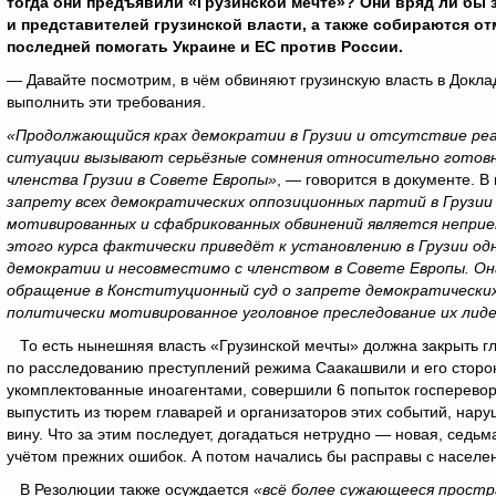
тогда они предъявили «Грузинской мечте»? Они вряд ли бы 
и представителей грузинской власти, а также собираются от
последней помогать Украине и ЕС против России.
— Давайте посмотрим, в чём обвиняют грузинскую власть в Доклад
выполнить эти требования.
«Продолжающийся крах демократии в Грузии и отсутствие реа
ситуации вызывают серьёзные сомнения относительно готов
членства Грузии в Совете Европы»
, — говорится в документе. В
запрету всех демократических оппозиционных партий в Грузии
мотивированных и сфабрикованных обвинений является непри
этого курса фактически приведёт к установлению в Грузии 
демократии и несовместимо с членством в Совете Европы. Он
обращение в Конституционный суд о запрете демократических
политически мотивированное уголовное преследование их лид
То есть нынешняя власть «Грузинской мечты» должна закрыть г
по расследованию преступлений режима Саакашвили и его сторонн
укомплектованные иноагентами, совершили 6 попыток госперевор
выпустить из тюрем главарей и организаторов этих событий, нару
вину. Что за этим последует, догадаться нетрудно — новая, седь
учётом прежних ошибок. А потом начались бы расправы с населен
В Резолюции также осуждается
«всё более сужающееся прост