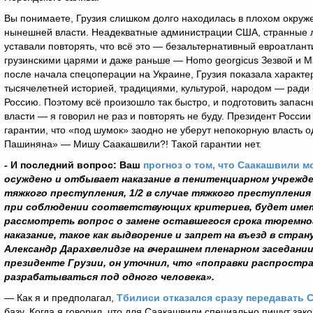
Вы понимаете, Грузия слишком долго находилась в плохом окруже
нынешней власти. Неадекватные администрации США, странные 
уставали повторять, что всё это — безальтернативный евроатлант
грузинскими царями и даже раньше — Homo georgicus Зезвой и Мз
после начала спецоперации на Украине, Грузия показала характер
тысячелетней историей, традициями, культурой, народом — ради
Россию. Поэтому всё произошло так быстро, и подготовить запасн
власти — я говорил не раз и повторять не буду. Президент России 
гарантии, что «под шумок» заодно не уберут непокорную власть о
Пашиняна» — Мишу Саакашвили?! Такой гарантии нет.
- И последний вопрос: Ваш
прогноз о том, что Саакашвили м
осуждено и отбывает наказание в пенитенциарном учрежден
тяжкого преступления, 1/2 в случае тяжкого преступления
при соблюдении соответствующих критериев, будет иметь
рассмотреть вопрос о замене оставшегося срока тюремног
наказание, такое как выдворение и запрет на въезд в стра
Александр Дарахвелидзе на вчерашнем пленарном заседани
президенте Грузии, он уточнил, что «поправки распростра
разрабатываться под одного человека».
— Как я и предполагал,
Тбилиси отказался сразу передавать 
базу. Когда я говорил, что для Саакашвили специально пишут зако