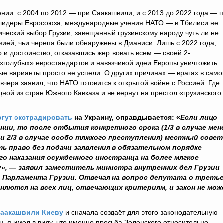
нии: с 2004 по 2012 — при Саакашвили, и с 2013 до 2022 года — 
лидеры Евросоюза, международные учения НАТО — в Тбилиси не
ический выбор Грузии, завещанный грузинскому народу чуть ли не
ией, чьи черепа были обнаружены в Дманиси. Лишь с 2022 года,
 и достоинство, отказавшись жертвовать всем — своей 2-
 «голубых» евростандартов и навязчивой идеи Европы уничтожить
ые варианты просто не успели. О других причинах — врагах в само
вчера заявил, что НАТО готовится к открытой войне с Россией. Где
дной из стран Южного Кавказа и не вернут на престол «грузинского
огут экстрадировать
на Украину, оправдывается: «
Если лицо
ии, то после отбытия конкретного срока (1/3 в случае мен
 и 2/3 в случае особо тяжкого преступления) местный совет
 право без подачи заявления в обязательном порядке
о наказания осужденного иностранца на более мягкое
ну», — заявил заместитель министра внутренних дел Грузии
и Парламента Грузии. Отвечая на вопрос депутата о треть
няются на всех лиц, отвечающих критериям, и закон не мо
Саакашвили Киеву
и сначала создаёт для этого законодательную
н, я имел в виду, что именно просьба Зеленского относительно