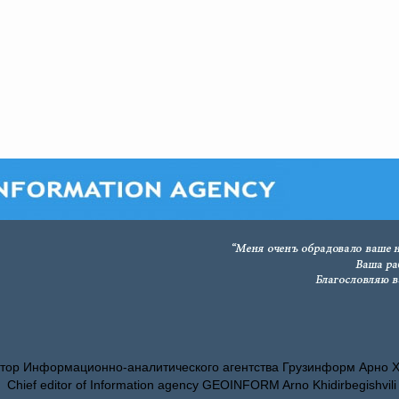
тор Информационно-аналитического агентства Грузинформ Арно 
Chief editor of Information agency GEOINFORM Arno Khidirbegishvili