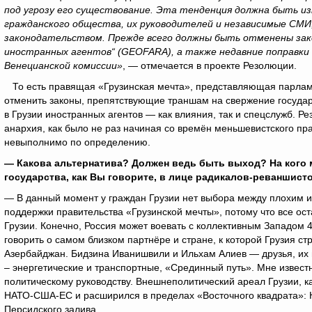
под угрозу его существование. Эта тенденция должна быть и
гражданского общества, их руководителей и независимые СМИ
законодательством. Прежде всего должны быть отменены зако
иностранных агентов“ (GEOFARA), а также недавние поправки
Венецианской комиссии»
, — отмечается в проекте Резолюции.
То есть правящая «Грузинская мечта», представляющая парламе
отменить законы, препятствующие траншам на свержение госуда
в Грузии иностранных агентов — как влияния, так и спецслужб. Рез
анархия, как было не раз начиная со времён меньшевистского пр
невыполнимо по определению.
— Какова альтернатива? Должен ведь быть выход? На кого м
государства, как Вы говорите, в лице радикалов-реваншисто
— В данный момент у граждан Грузии нет выбора между плохим и
поддержки правительства «Грузинской мечты», потому что все ос
Грузии. Конечно, Россия может воевать с коллективным Западом 4 
говорить о самом близком партнёре и стране, к которой Грузия ст
Азербайджан. Бидзина Иванишвили и Ильхам Алиев — друзья, их
– энергетические и транспортные, «Срединный путь». Мне извест
политическому руководству. Внешнеполитический ареал Грузии, к
НАТО-США-ЕС и расширился в пределах «Восточного квадрата»: К
Персидского залива.