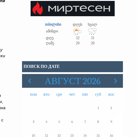
или
თბილისი
დღეს
ხვალ
ამინდი
დღე
32
31
ღამე
20
20
у
ски
ПОИСК ПО ДАТЕ
АВГУСТ 2026
пон
вто
сре
чет
пят
суб
вос
и
и,
жна
1
2
ю
 с
3
4
5
6
7
8
9
10
11
12
13
14
15
16