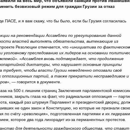
заявили на весь мир, что объявили санкции против Иванишв
менить безвизовый режим для граждан Грузии за отказ
е ПАСЕ, и я вам скажу, что бы было, если бы Грузия согласилась
кции на рекомендации Ассамблеи по урегулированию данной
ности властей выполнять обязательства, вытекающие из
 проекте Резолюции отмечается, что
«инициатива по фактическом
 и уголовному преследованию их лидеров на основании политиче
емлемой»
.
«Ассамблея вновь подтверждает, что продолжение
однопартийной диктатуры, что нарушает основные принципы
а требует, чтобы власти Грузии немедленно отозвали своё
 оппозиционных партий, а также прекратили несправедливое и
еров»
, — говорится в документе.
лаза на 500 с лишним страниц Заключения парламентской комисси
иков, закрыть глаза на факт, что радикальная оппозиция — парти
ота, каждый раз штурмуя Парламент и президентский дворец; дол
шивших не один закон и Конституцию, но которые не признали сво
мая по счёту «революция», подготовленная партиями и их лидерами
ием, которое два года лихорадит из-за перманентных протестов.
ранство для деятельности гражданского общества, что ставит