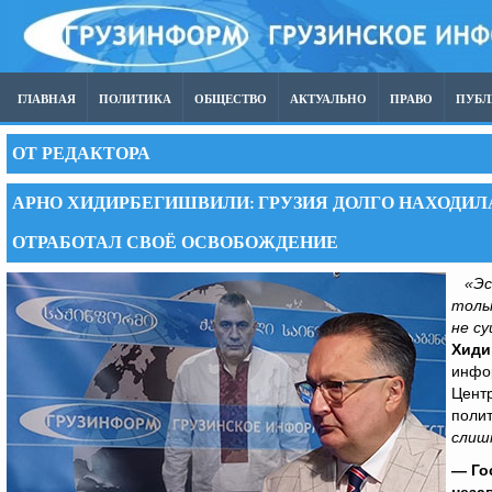
ГЛАВНАЯ
ПОЛИТИКА
ОБЩЕСТВО
АКТУАЛЬНО
ПРАВО
ПУБ
ОТ РЕДАКТОРА
АРНО ХИДИРБЕГИШВИЛИ: ГРУЗИЯ ДОЛГО НАХОДИ
ОТРАБОТАЛ СВОЁ ОСВОБОЖДЕНИЕ
«Эс
толь
не с
Хиди
инфо
Центр
поли
слиш
— Го