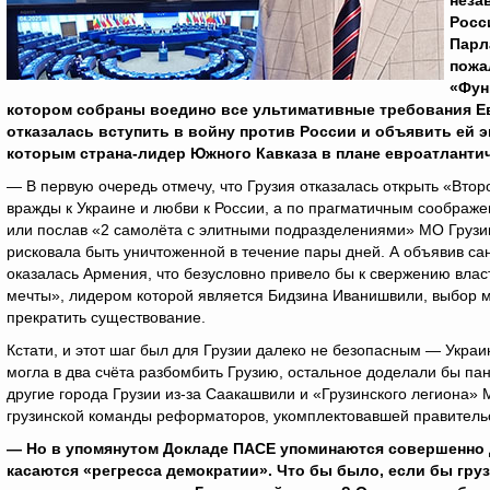
неза
Росс
Парл
пожа
«Фун
котором собраны воедино все ультимативные требования Ев
отказалась вступить в войну против России и объявить ей э
которым страна-лидер Южного Кавказа в плане евроатланти
— В первую очередь отмечу, что Грузия отказалась открыть «Втор
вражды к Украине и любви к России, а по прагматичным соображ
или послав «2 самолёта с элитными подразделениями» МО Грузии 
рисковала быть уничтоженной в течение пары дней. А объявив сан
оказалась Армения, что безусловно привело бы к свержению влас
мечты», лидером которой является Бидзина Иванишвили, выбор 
прекратить существование.
Кстати, и этот шаг был для Грузии далеко не безопасным — Украи
могла в два счёта разбомбить Грузию, остальное доделали бы па
другие города Грузии из-за Саакашвили и «Грузинского легиона» 
грузинской команды реформаторов, укомплектовавшей правитель
— Но в упомянутом Докладе ПАСЕ упоминаются совершенно д
касаются «регресса демократии». Что бы было, если бы гру