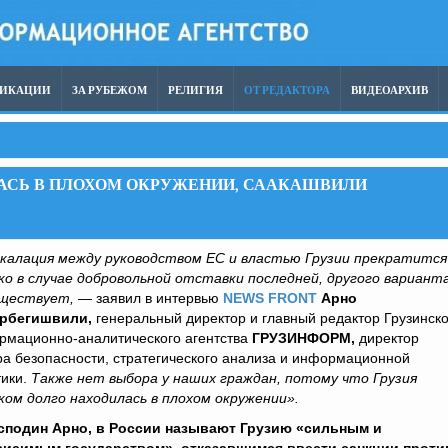
ЛИКАЦИИ
ЗА РУБЕЖОМ
РЕЛИГИЯ
ОТ РЕДАКТОРА
ВИДЕОАРХИВ
ЛАСЬ В ПЛОХОМ ОКРУЖЕНИИ, СААКАШВИЛИ
калация между руководством ЕС и властью Грузии прекратится
ко в случае добровольной отставки последней, другого вариант
уществует, —
заявил в интервью
NEWS FRONT
Арно
рбегишвили,
генеральный директор и главный редактор Грузинско
рмационно-аналитического агентства
ГРУЗИНФОРМ,
директор
а безопасности, стратегического анализа и информационной
тики.
Также нет выбора у наших граждан, потому что Грузия
ком долго находилась в плохом окружении».
сподин Арно, в России называют Грузию «сильным и