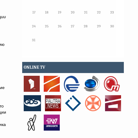
17
18
19
20
21
22
23
ции
24
25
26
27
28
29
30
31
цию
ONLINE TV
оме
и
то
ции
ика