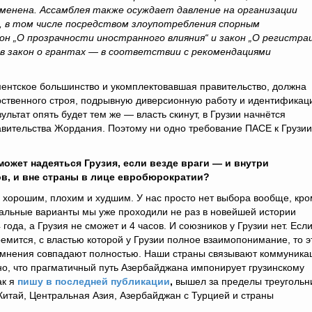
зменена. Ассамблея также осуждает давление на организации
, в том числе посредством злоупотребления спорным
н „О прозрачности иностранного влияния“ и закон „О регистра
 в закон о грантах — в соответствии с рекомендациями
нтское большинство и укомплектовавшая правительство, должна
рственного строя, подрывную диверсионную работу и идентифика
ультат опять будет тем же — власть скинут, в Грузии начнётся
авительства Жордания. Поэтому ни одно требование ПАСЕ к Грузии
ожет надеяться Грузия, если везде враги — и внутри
в, и вне страны в лице
евробюрократии?
 хорошим, плохим и худшим. У нас просто нет выбора вообще, кр
тальные варианты мы уже проходили не раз в новейшей истории
года, а Грузия не сможет и 4 часов. И союзников у Грузии нет. Есл
ремится, с властью которой у Грузии полное взаимопонимание, то э
 мнения совпадают полностью. Наши страны связывают коммуника
но, что прагматичный путь Азербайджана импонирует грузинскому
ак я
пишу в последней публикации
,
вышел за пределы треугольн
итай, Центральная Азия, Азербайджан с Турцией и страны