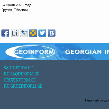
24 июня 2026 года
Грузия, Тбилиси
SAQINFORM.GE
RU.SAQINFORM.GE
GRUZINFORM.GE
RU.GRUZINFORM.GE
Главный редак