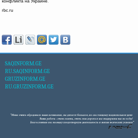
конфликта на Украине.
rbc.ru
SAQINFORM.GE
RU.SAQINFORM.GE
GRUZINFORM.GE
RU.GRUZINFORM.GE