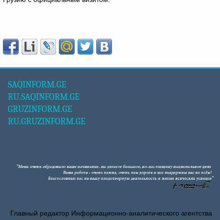
SAQINFORM.GE
RU.SAQINFORM.GE
GRUZINFORM.GE
RU.GRUZINFORM.GE
Главный редактор Информационно-аналитического агентства