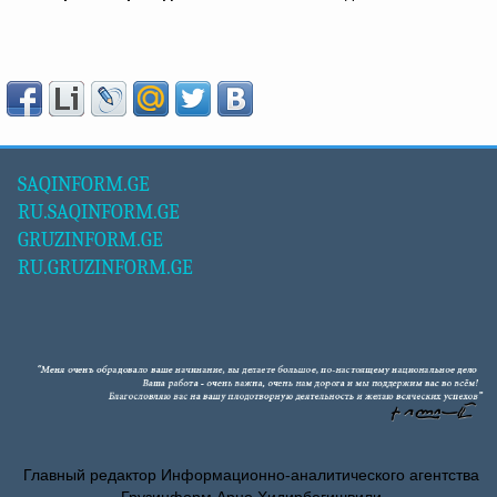
SAQINFORM.GE
RU.SAQINFORM.GE
GRUZINFORM.GE
RU.GRUZINFORM.GE
Главный редактор Информационно-аналитического агентства
Грузинформ Арно Хидирбегишвили