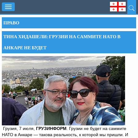
Toggle
navigation
ПРАВО
ТИНА ХИДАШЕЛИ: ГРУЗИИ НА САММИТЕ НАТО В
АНКАРЕ НЕ БУДЕТ
Грузия, 7 июля,
ГРУЗИНФОРМ
. Грузии не будет на саммите
НАТО в Анкаре — такова реальность, к которой мы пришли. И