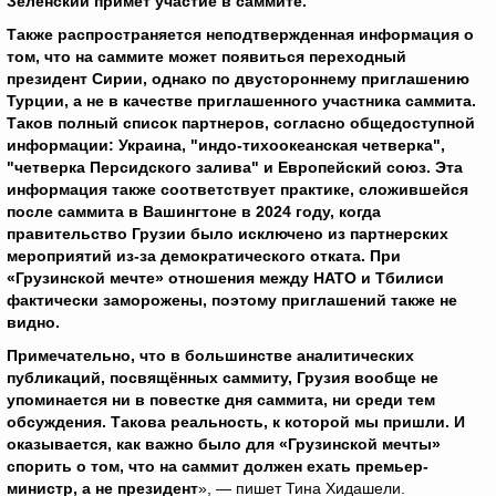
Зеленский примет участие в саммите.
Также распространяется неподтвержденная информация о
том, что на саммите может появиться переходный
президент Сирии, однако по двустороннему приглашению
Турции, а не в качестве приглашенного участника саммита.
Таков полный список партнеров, согласно общедоступной
информации: Украина, "индо-тихоокеанская четверка",
"четверка Персидского залива" и Европейский союз. Эта
информация также соответствует практике, сложившейся
после саммита в Вашингтоне в 2024 году, когда
правительство Грузии было исключено из партнерских
мероприятий из-за демократического отката. При
«Грузинской мечте» отношения между НАТО и Тбилиси
фактически заморожены, поэтому приглашений также не
видно.
Примечательно, что в большинстве аналитических
публикаций, посвящённых саммиту, Грузия вообще не
упоминается ни в повестке дня саммита, ни среди тем
обсуждения. Такова реальность, к которой мы пришли. И
оказывается, как важно было для «Грузинской мечты»
спорить о том, что на саммит должен ехать премьер-
министр, а не президент
», — пишет Тина Хидашели.