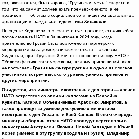
как, оказывается, было хорошо, “Грузинская мечта” спорила о
том, что на саммит должен ехать премьер-министр, а не
президент, — об этом в социальной сети пишет основательница
организации «Гражданская идея»
Тина Хидашели
.
По оценке Хидашели, это соответствует практике, сложившейся
после саммита НАТО в Вашингтоне в 2024 году, когда
правительство Грузии было исключено из партнерских
мероприятий из-за демократического отката. По словам
Хидашели, при «Грузинской мечте» отношения между НАТО и
Тбилиси фактически заморожены, поэтому приглашений также
не поступает. «
Грузия не фигурирует ни в одном из списков
участников встреч высокого уровня, ужинов, приемов и
других мероприятий.
Ожидается, что министры иностранных дел стран — членов
НАТО встретятся со своими коллегами из Бахрейна,
Кувейта, Катара и Объединенных Арабских Эмиратов, а
также проведут за ужином дискуссию с министром
иностранных дел Украины и Каей Каллас. В свою очередь
министры обороны стран НАТО проведут переговоры с
министрами Австралии, Японии, Новой Зеландии и Южной
Кореи (именно в эту группу входила и Грузия). Владимир