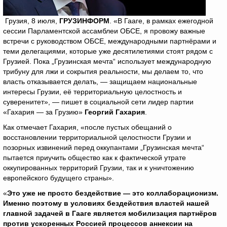
Грузия, 8 июля,
ГРУЗИНФОРМ
. «В Гааге, в рамках ежегодной
сессии Парламентской ассамблеи ОБСЕ, я провожу важные
встречи с руководством ОБСЕ, международными партнёрами и
теми делегациями, которые уже десятилетиями стоят рядом с
Грузией. Пока „Грузинская мечта“ использует международную
трибуну для лжи и сокрытия реальности, мы делаем то, что
власть отказывается делать, — защищаем национальные
интересы Грузии, её территориальную целостность и
суверенитет», — пишет в социальной сети лидер партии
«Гахария — за Грузию»
Георгий Гахария
.
Как отмечает Гахария, «после пустых обещаний о
восстановлении территориальной целостности Грузии и
позорных извинений перед оккупантами „Грузинская мечта“
пытается приучить общество как к фактической утрате
оккупированных территорий Грузии, так и к уничтожению
европейского будущего страны».
«
Это уже не просто бездействие — это коллаборационизм.
Именно поэтому в условиях бездействия властей нашей
главной задачей в Гааге является мобилизация партнёров
против ускоренных Россией процессов аннексии на