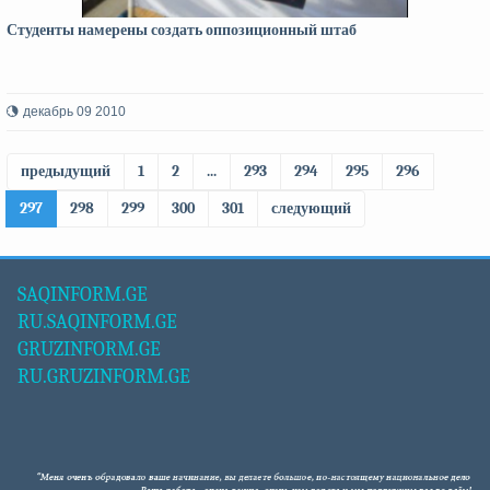
Студенты намерены создать оппозиционный штаб
декабрь 09 2010
предыдущий
1
2
...
293
294
295
296
297
298
299
300
301
следующий
SAQINFORM.GE
RU.SAQINFORM.GE
GRUZINFORM.GE
RU.GRUZINFORM.GE