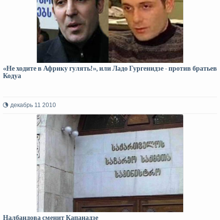
«Не ходите в Африку гулять!», или Ладо Гургенидзе - против братьев
Кодуа
декабрь 11 2010
Налбандова сменит Капанадзе